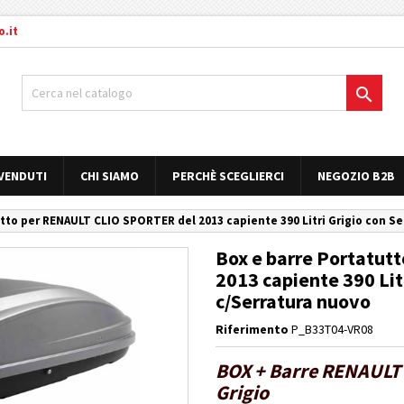
.it

 VENDUTI
CHI SIAMO
PERCHÈ SCEGLIERCI
NEGOZIO B2B
tto per RENAULT CLIO SPORTER del 2013 capiente 390 Litri Grigio con Se
Box e barre Portatu
2013 capiente 390 Lit
c/Serratura nuovo
Riferimento
P_B33T04-VR08
BOX + Barre RENAULT 
Grigio