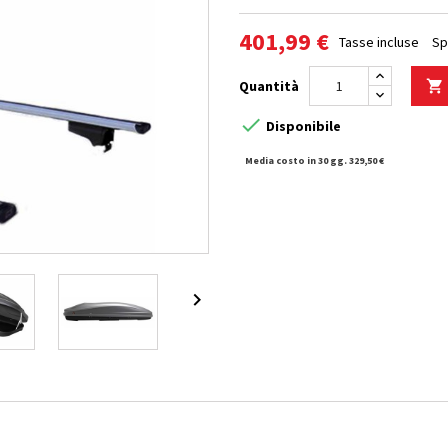
401,99 €
Tasse incluse
Sp
Quantità


Disponibile
Media costo in 30 gg. 329,50 €
