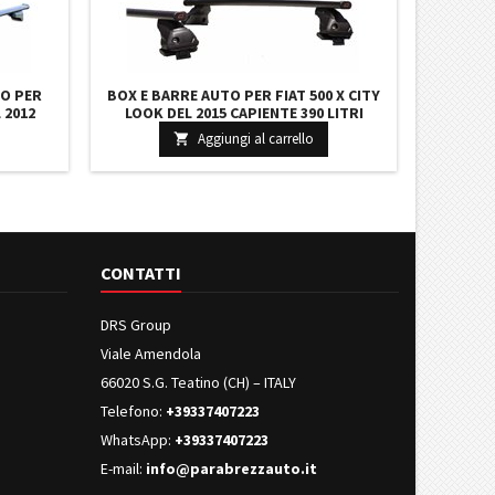
O PER
BOX E BARRE AUTO PER FIAT 500 X CITY
 2012
LOOK DEL 2015 CAPIENTE 390 LITRI
 CHIAVE
COLORE GRIGIO CON CHIAVE BARRE 127
Aggiungi al carrello

CHI
CM E KIT ATTACCHI NUOVO
CONTATTI
DRS Group
Viale Amendola
66020 S.G. Teatino (CH) – ITALY
Telefono:
+39337407223
WhatsApp:
+39337407223
E-mail:
info@parabrezzauto.it