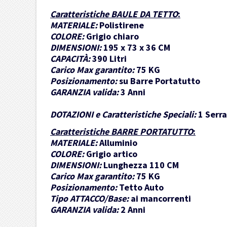
Caratteristiche BAULE DA TETTO
:
MATERIALE:
Polistirene
COLORE:
Grigio chiaro
DIMENSIONI:
195 x 73 x 36 CM
CAPACITÀ:
390 Litri
Carico Max garantito:
75 KG
Posizionamento:
su Barre Portatutto
GARANZIA valida:
3 Anni
DOTAZIONI e Caratteristiche Speciali:
1 Serra
Caratteristiche BARRE PORTATUTTO
:
MATERIALE:
Alluminio
COLORE:
Grigio artico
DIMENSIONI:
Lunghezza 110 CM
Carico Max garantito:
75 KG
Posizionamento:
Tetto Auto
Tipo ATTACCO/Base:
ai mancorrenti
GARANZIA valida:
2 Anni