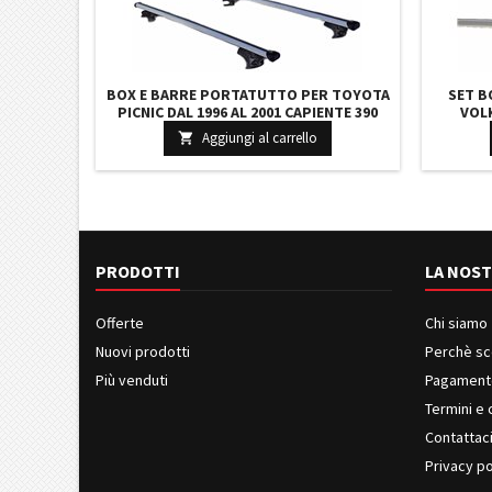
BOX E BARRE PORTATUTTO PER TOYOTA
SET B
PICNIC DAL 1996 AL 2001 CAPIENTE 390
VOL
LITRI GRIGIO CON SERRATURA BARRE 127
CAPI
Aggiungi al carrello

CM C/SERRATURA NUOVO
SER
PRODOTTI
LA NOST
Offerte
Chi siamo
Nuovi prodotti
Perchè sc
Più venduti
Pagament
Termini e 
Contattac
Privacy po