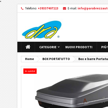
"
Telefono:
+39337407223
E-mail:
info@parabrezzauto
CATEGORIE
NUOVI PRODOTTI
PIÙ
Home
BOX PORTATUTTO
Box e barre Portatu
In saldo!