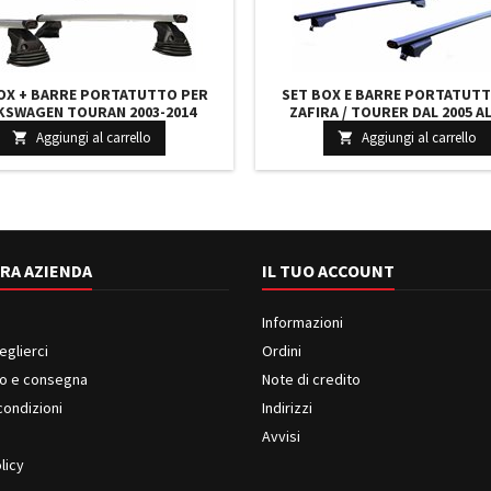
OX + BARRE PORTATUTTO PER
SET BOX E BARRE PORTATUTT
KSWAGEN TOURAN 2003-2014
ZAFIRA / TOURER DAL 2005 AL
ENTE 390 LITRI GRIGIO CON 2
CAPIENTE 390 LITRI GRIGIO CON
Aggiungi al carrello
Aggiungi al carrello


RATURE BARRE 147 CM C/KIT
BARRE 127 CM E KIT ATTAC
ATTACCHI
RA AZIENDA
IL TUO ACCOUNT
Informazioni
eglierci
Ordini
o e consegna
Note di credito
condizioni
Indirizzi
i
Avvisi
licy