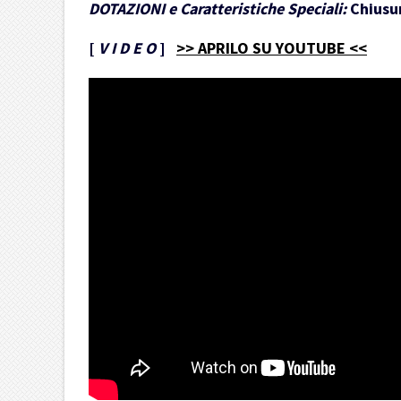
DOTAZIONI e Caratteristiche Speciali:
Chiusur
[
V I D E O
]
>> APRILO SU YOUTUBE <<