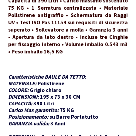
Capacità di 390 Litri • Carico massimo sostenuto
75 KG • 1 Serratura centralizzata • Materiale
Polistirene antigraffio • Schermatura da Raggi
UV • Test ISO Pas 11154 sui requisiti di sicurezza
superato • Sollevatore a molla • Garanzia 3 anni
• Apertura da lato destro • incluse tre Cinghie
per fissaggio interno • Volume imballo 0.543 m3
• Peso imballo 16,5 KG
Caratteristiche BAULE DA TETTO
:
MATERIALE:
Polistirene
COLORE:
Grigio chiaro
DIMENSIONI:
195 x 73 x 36 CM
CAPACITÀ:
390 Litri
Carico Max garantito:
75 KG
Posizionamento:
su Barre Portatutto
GARANZIA valida:
3 Anni