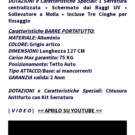
DOTAZIONI e Caratteristiche Speciali:
1 Serratura
centralizzata • Schermato dai Raggi UV •
Sollevatore a Molla • Incluse Tre Cinghe per
fissaggio
Caratteristiche BARRE PORTATUTTO
:
MATERIALE:
Alluminio
COLORE:
Grigio artico
DIMENSIONI:
Lunghezza 127 CM
Carico Max garantito:
75 KG
Posizionamento:
Tetto Auto
Tipo ATTACCO/Base:
ai mancorrenti
GARANZIA valida:
2 Anni
DOTAZIONI e Caratteristiche Speciali:
Chiusura
Antifurto con Kit Serratura
[
V I D E O
]
>> APRILO SU YOUTUBE <<