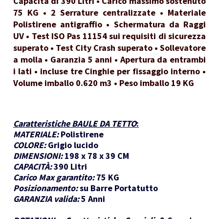
Capacità di 390 Litri • Carico massimo sostenuto
75 KG • 2 Serrature centralizzate • Materiale
Polistirene antigraffio • Schermatura da Raggi
UV • Test ISO Pas 11154 sui requisiti di sicurezza
superato • Test City Crash superato • Sollevatore
a molla • Garanzia 5 anni • Apertura da entrambi
i lati • incluse tre Cinghie per fissaggio interno •
Volume imballo 0.620 m3 • Peso imballo 19 KG
Caratteristiche BAULE DA TETTO
:
MATERIALE:
Polistirene
COLORE:
Grigio lucido
DIMENSIONI:
198 x 78 x 39 CM
CAPACITÀ:
390 Litri
Carico Max garantito:
75 KG
Posizionamento:
su Barre Portatutto
GARANZIA valida:
5 Anni