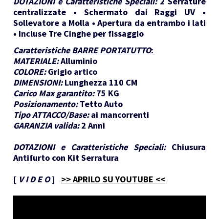
DOTAZIONI e Caratteristiche Speciali:
2 Serrature
centralizzate • Schermato dai Raggi UV •
Sollevatore a Molla • Apertura da entrambo i lati
• Incluse Tre Cinghe per fissaggio
Caratteristiche BARRE PORTATUTTO
:
MATERIALE:
Alluminio
COLORE:
Grigio artico
DIMENSIONI:
Lunghezza 110 CM
Carico Max garantito:
75 KG
Posizionamento:
Tetto Auto
Tipo ATTACCO/Base:
ai mancorrenti
GARANZIA valida:
2 Anni
DOTAZIONI e Caratteristiche Speciali:
Chiusura
Antifurto con Kit Serratura
[
V I D E O
]
>> APRILO SU YOUTUBE <<