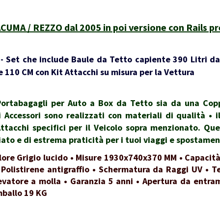
A / REZZO dal 2005 in poi versione con Rails pr
 Set che include Baule da Tetto capiente 390 Litri da
 110 CM con Kit Attacchi su misura per la Vettura
rtabagagli per Auto a Box da Tetto sia da una Coppi
i Accessori sono realizzati con materiali di qualità •
Attacchi specifici per il Veicolo sopra menzionato. Qu
to e di estrema praticità per i tuoi viaggi e spostamen
lore Grigio lucido • Misure 1930x740x370 MM • Capacità
 Polistirene antigraffio • Schermatura da Raggi UV • Te
evatore a molla • Garanzia 5 anni • Apertura da entrambi
mballo 19 KG