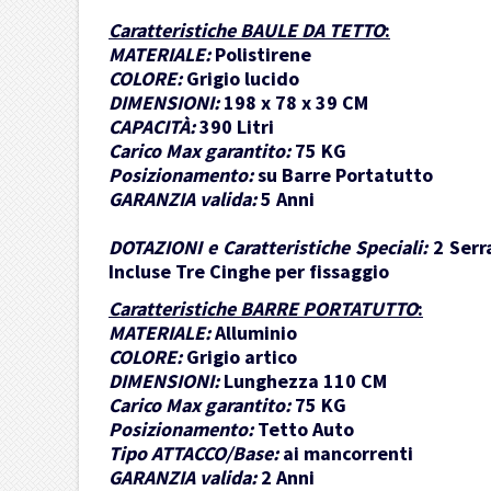
Caratteristiche BAULE DA TETTO
:
MATERIALE:
Polistirene
COLORE:
Grigio lucido
DIMENSIONI:
198 x 78 x 39 CM
CAPACITÀ:
390 Litri
Carico Max garantito:
75 KG
Posizionamento:
su Barre Portatutto
GARANZIA valida:
5 Anni
DOTAZIONI e Caratteristiche Speciali:
2 Serr
Incluse Tre Cinghe per fissaggio
Caratteristiche BARRE PORTATUTTO
:
MATERIALE:
Alluminio
COLORE:
Grigio artico
DIMENSIONI:
Lunghezza 110 CM
Carico Max garantito:
75 KG
Posizionamento:
Tetto Auto
Tipo ATTACCO/Base:
ai mancorrenti
GARANZIA valida:
2 Anni