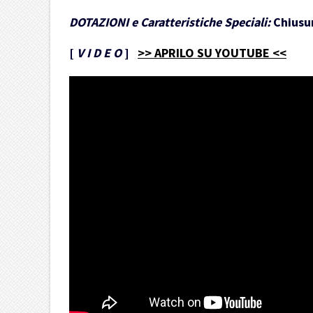
DOTAZIONI e Caratteristiche Speciali:
Chiusur
[
V I D E O
]
>> APRILO SU YOUTUBE <<