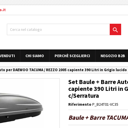
.it

 VENDUTI
CHI SIAMO
PERCHÈ SCEGLIERCI
NEGOZIO B2B
uto per DAEWOO TACUMA / REZZO 2005 capiente 390 Litri in Grigio lucido 
Set Baule + Barre A
capiente 390 Litri in 
c/Serratura
Riferimento
P_B24T01-VC35
Baule + Barre TACUMA 