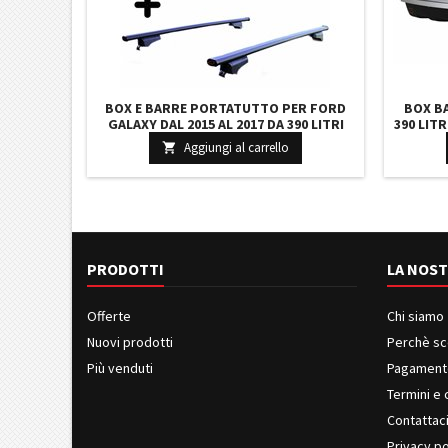
BOX E BARRE PORTATUTTO PER FORD
BOX B
GALAXY DAL 2015 AL 2017 DA 390 LITRI
390 LIT
GRIGIO CON SERRATURA BARRE 127 CM E
X 7
Aggiungi al carrello

KIT ATTACCHI NUOVO
PRODOTTI
LA NOST
Offerte
Chi siamo
Nuovi prodotti
Perchè sc
Più venduti
Pagament
Termini e 
Contattac
Privacy po