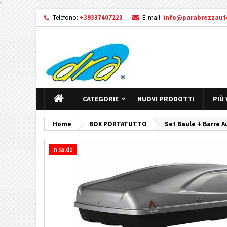
"
Telefono:
+39337407223
E-mail:
info@parabrezzauto
CATEGORIE
NUOVI PRODOTTI
PIÙ
Home
BOX PORTATUTTO
Set Baule + Barre A
In saldo!