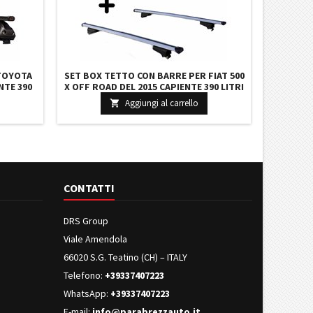
 TOYOTA
SET BOX TETTO CON BARRE PER FIAT 500
NTE 390
X OFF ROAD DEL 2015 CAPIENTE 390 LITRI
ARRE 127
IN GRIGIO SCURO CON CHIAVE BARRE 127
Aggiungi al carrello

CM C/SERRATURA
CONTATTI
DRS Group
Viale Amendola
66020 S.G. Teatino (CH) – ITALY
Telefono:
+39337407223
WhatsApp:
+39337407223
E-mail:
info@parabrezzauto.it