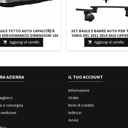
AULE TETTO AUTO CAPACITÃƑÂ
SET BAULE E BARRE AUTO PER
RI AERODINAMICO DIMENSIONI 193
YARIS DEL 2011 2014 2016 CAPIE
4 X 37 CM IN GRIGIO LUCIDO
LITRI GRIGIO CON SERRATURA B
Aggiungi al carrello
Aggiungi al carrello


CM E KIT ATTACCHI
RA AZIENDA
IL TUO ACCOUNT
Informazioni
eglierci
Ordini
o e consegna
Note di credito
condizioni
Indirizzi
i
Avvisi
licy