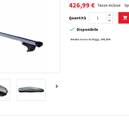
426,99 €
Tasse incluse
Sp
Quantità


Disponibile
Media costo in 30 gg. 349,99 €
