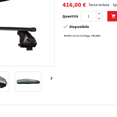
416,00 €
Tasse incluse
Sp
Quantità


Disponibile
Media costo in 30 gg. 340,98 €
