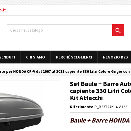
.it

 VENDUTI
CHI SIAMO
PERCHÈ SCEGLIERCI
NEGOZIO B2B
uto per HONDA CR-V dal 2007 al 2011 capiente 330 Litri Colore Grigio con 
Set Baule + Barre Au
capiente 330 Litri Col
Kit Attacchi
Riferimento
P_B23T27KL4-VH22
Baule + Barre HONDA 