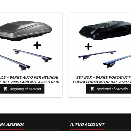
ULE + BARRE AUTO PER HYUNDAI
SET BOX + BARRE PORTATUTT
 DEL 2006 CAPIENTE 420 LITRI IN
CUPRA FORMENTOR DAL 2020 C
 CHIARO CON SERRATURA BARRE
460 LITRI COLORE NERO CON 2 
Aggiungi al carrello
Aggiungi al carrello


110 CM C/SERRATURA
BARRE 110 CM + KIT ATTAC
RA AZIENDA
IL TUO ACCOUNT