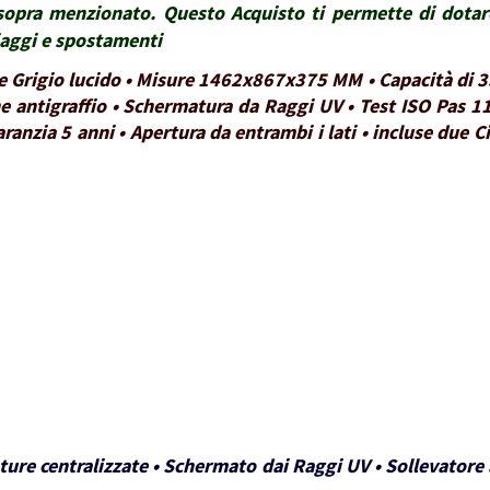
lo sopra menzionato. Questo Acquisto ti permette di dota
viaggi e spostamenti
re Grigio lucido • Misure 1462x867x375 MM • Capacità di 3
ne antigraffio • Schermatura da Raggi UV • Test ISO Pas 11
aranzia 5 anni • Apertura da entrambi i lati • incluse due 
ture centralizzate • Schermato dai Raggi UV • Sollevatore a