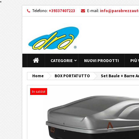
"
Telefono:
+39337407223
E-mail:
info@parabrezzauto
CATEGORIE
NUOVI PRODOTTI
PIÙ
Home
BOX PORTATUTTO
Set Baule + Barre A
In saldo!