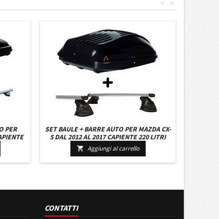
<
>
O PER
SET BAULE + BARRE AUTO PER MAZDA CX-
APIENTE
5 DAL 2012 AL 2017 CAPIENTE 220 LITRI
CHIAVI
COLORE NERO CON SERRATURA BARRE
Aggiungi al carrello

CHI
127 CM C/KIT ATTACCHI
CONTATTI