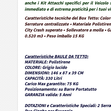
anche i Kit Attacchi specifici per il Veico
immediato e di estrema praticità per i tuoi 
Caratteristiche tecniche del Box Tetto: Colo
Serrature centralizzate • Materiale Polistire
City Crash superato • Sollevatore a molla • G
0.520 m3 • Peso imballo 15 KG
Caratteristiche BAULE DA TETTO
:
MATERIALE:
Polistirene
COLORE:
Grigio lucido
DIMENSIONI:
146 x 87 x 39 CM
CAPACITÀ:
330 Litri
Carico Max garantito:
75 KG
Posizionamento:
su Barre Portatutto
GARANZIA valida:
5 Anni
DOTAZIONI e Caratteristiche Speciali:
2 Serra
Due Cinghe per fissaggio