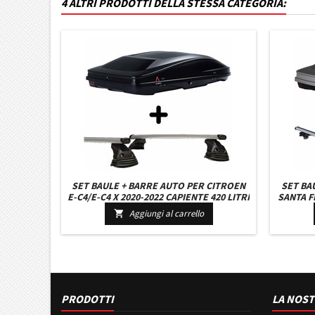
4 ALTRI PRODOTTI DELLA STESSA CATEGORIA:
SET BAULE + BARRE AUTO PER CITROEN
SET BA
E-C4/E-C4 X 2020-2022 CAPIENTE 420 LITRI
SANTA FE
COLORE NERO CON 2 CHIAVI BARRE 127
GRIGIO
Aggiungi al carrello

CM C/KIT ATTACCHI
PRODOTTI
LA NOST