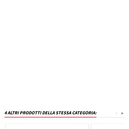
Anno dal
2016
Fino ad anno
N.D.
MPN
B23T27KL9-VQ12
Codice DRA
P_B23T27KL9-VQ12
Materiale
Polistirene
Capacità in litri
330
Finitura
Grigio lucido
4 ALTRI PRODOTTI DELLA STESSA CATEGORIA:
<
>