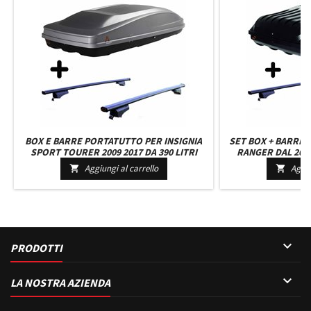
BOX E BARRE PORTATUTTO PER INSIGNIA
SET BOX + BARRE
SPORT TOURER 2009 2017 DA 390 LITRI
RANGER DAL 2019
GRIGIO CON CHIAVE BARRE 127 CM E KIT
LITRI NERO CON 2
Aggiungi al carrello
Aggiu


ATTACCHI NUOVO
CM + K

PRODOTTI

LA NOSTRA AZIENDA