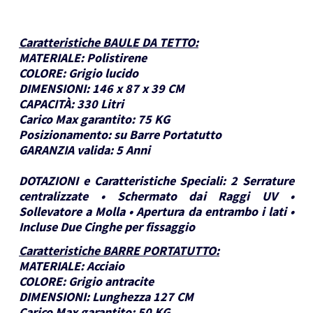
Caratteristiche BAULE DA TETTO
:
MATERIALE:
Polistirene
COLORE:
Grigio lucido
DIMENSIONI:
146 x 87 x 39 CM
CAPACITÀ:
330 Litri
Carico Max garantito:
75 KG
Posizionamento:
su Barre Portatutto
GARANZIA valida:
5 Anni
DOTAZIONI e Caratteristiche Speciali:
2 Serrature
centralizzate • Schermato dai Raggi UV •
Sollevatore a Molla • Apertura da entrambo i lati •
Incluse Due Cinghe per fissaggio
Caratteristiche BARRE PORTATUTTO
:
MATERIALE:
Acciaio
COLORE:
Grigio antracite
DIMENSIONI:
Lunghezza 127 CM
Carico Max garantito:
50 KG