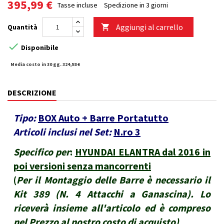
395,99 €
Tasse incluse
Spedizione in 3 giorni
Aggiungi al carrello
Quantità


Disponibile
Media costo in 30 gg. 324,58 €
DESCRIZIONE
Tipo:
BOX Auto + Barre Portatutto
Articoli inclusi nel Set:
N.ro 3
Specifico per
:
HYUNDAI ELANTRA dal 2016 in
poi versioni senza mancorrenti
(
Per il Montaggio delle Barre è necessario il
Kit 389 (N. 4 Attacchi a Ganascina). Lo
riceverà insieme all'articolo ed è compreso
nel Prezzo al nostro costo di acquisto
)