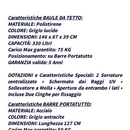
Caratteristiche BAULE DA TETTO
:
MATERIALE:
Polistirene
COLORE:
Grigio lucido
DIMENSIONI:
146 x 87 x 39 CM
CAPACITÀ:
330 Litri
Carico Max garantito:
75 KG
Posizionamento:
su Barre Portatutto
GARANZIA valida:
5 Anni
DOTAZIONI e Caratteristiche Speciali:
2 Serrature
centralizzate • Schermato dai Raggi UV •
Sollevatore a Molla • Apertura da entrambo i lati •
Incluse Due Cinghe per fissaggio
Caratteristiche BARRE PORTATUTTO
:
MATERIALE:
Acciaio
COLORE:
Grigio antracite
DIMENSIONI:
Lunghezza 127 CM
Carico Max garantito:
50 KG