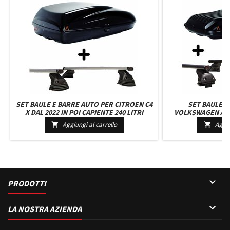
SET BAULE E BARRE AUTO PER CITROEN C4
SET BAULE E
X DAL 2022 IN POI CAPIENTE 240 LITRI
VOLKSWAGEN AM
COLORE NERO CON SERRATURA BARRE 127
CAPIENTE 460
Aggiungi al carrello
Aggiu


CM C/KIT ATTACCHI
SERRATURE BARRE 

PRODOTTI

LA NOSTRA AZIENDA