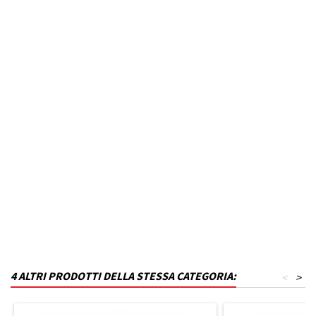
Anno dal
2012
Fino ad anno
2017
MPN
B23T27KL4-VQ39
Codice DRA
P_B23T27KL4-VQ39
Materiale
Polistirene
Capacità in litri
330
Finitura
Grigio lucido
4 ALTRI PRODOTTI DELLA STESSA CATEGORIA:
<
>