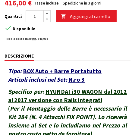
416,00 €
Tasse incluse
Spedizione in 3 giorni
Aggiungi al carrello
Quantità


Disponibile
Media costo in 30 gg. 340,98 €
DESCRIZIONE
Tipo:
BOX Auto + Barre Portatutto
Articoli inclusi nel Set:
N.ro 3
Specifico per
:
HYUNDAI i30 WAGON dal 2012
al 2017 versione con Rails integrati
(
Per il Montaggio delle Barre è necessario il
Kit 384 (N. 4 Attacchi FIX POINT). Lo riceverà
insieme al Set e lo includiamo nel Prezzo al
nostro costo netto da fornitore
)