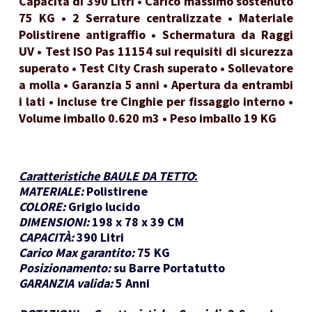
Capacità di 390 Litri • Carico massimo sostenuto
75 KG • 2 Serrature centralizzate • Materiale
Polistirene antigraffio • Schermatura da Raggi
UV • Test ISO Pas 11154 sui requisiti di sicurezza
superato • Test City Crash superato • Sollevatore
a molla • Garanzia 5 anni • Apertura da entrambi
i lati • incluse tre Cinghie per fissaggio interno •
Volume imballo 0.620 m3 • Peso imballo 19 KG
Caratteristiche BAULE DA TETTO
:
MATERIALE:
Polistirene
COLORE:
Grigio lucido
DIMENSIONI:
198 x 78 x 39 CM
CAPACITÀ:
390 Litri
Carico Max garantito:
75 KG
Posizionamento:
su Barre Portatutto
GARANZIA valida:
5 Anni