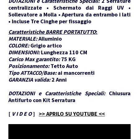
DOTAZIONI e Caratteristiche Speciali:
2 Serrature
centralizzate • Schermato dai Raggi UV •
Sollevatore a Molla • Apertura da entrambo i lati
• Incluse Tre Cinghe per fissaggio
Caratteristiche BARRE PORTATUTTO
:
MATERIALE:
Alluminio
COLORE:
Grigio artico
DIMENSIONI:
Lunghezza 110 CM
Carico Max garantito:
75 KG
Posizionamento:
Tetto Auto
Tipo ATTACCO/Base:
ai mancorrenti
GARANZIA valida:
2 Anni
DOTAZIONI e Caratteristiche Speciali:
Chiusura
Antifurto con Kit Serratura
[
V I D E O
]
>> APRILO SU YOUTUBE <<