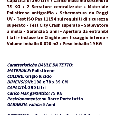
Capacità di 390 Litri • Carico massimo sostenuto
75 KG • 2 Serrature centralizzate • Materiale
Polistirene antigraffio • Schermatura da Raggi
UV • Test ISO Pas 11154 sui requisiti di sicurezza
superato • Test City Crash superato • Sollevatore
a molla • Garanzia 5 anni • Apertura da entrambi
i lati • incluse tre Cinghie per fissaggio interno •
Volume imballo 0.620 m3 • Peso imballo 19 KG
Caratteristiche BAULE DA TETTO
:
MATERIALE:
Polistirene
COLORE:
Grigio lucido
DIMENSIONI:
198 x 78 x 39 CM
CAPACITÀ:
390 Litri
Carico Max garantito:
75 KG
Posizionamento:
su Barre Portatutto
GARANZIA valida:
5 Anni