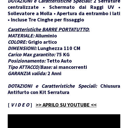
DOTAZIONI e Caratteristiche Speciali:
2 Serrature
centralizzate • Schermato dai Raggi UV •
Sollevatore a Molla • Apertura da entrambo i lati
• Incluse Tre Cinghe per fissaggio
Caratteristiche BARRE PORTATUTTO
:
MATERIALE:
Alluminio
COLORE:
Grigio artico
DIMENSIONI:
Lunghezza 110 CM
Carico Max garantito:
75 KG
Posizionamento:
Tetto Auto
Tipo ATTACCO/Base:
ai mancorrenti
GARANZIA valida:
2 Anni
DOTAZIONI e Caratteristiche Speciali:
Chiusura
Antifurto con Kit Serratura
[
V I D E O
]
>> APRILO SU YOUTUBE <<