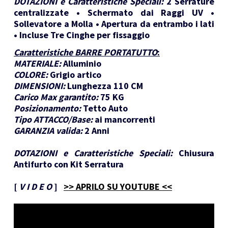
DOTAZIONI e Caratteristiche Speciali:
2 Serrature
centralizzate • Schermato dai Raggi UV •
Sollevatore a Molla • Apertura da entrambo i lati
• Incluse Tre Cinghe per fissaggio
Caratteristiche BARRE PORTATUTTO
:
MATERIALE:
Alluminio
COLORE:
Grigio artico
DIMENSIONI:
Lunghezza 110 CM
Carico Max garantito:
75 KG
Posizionamento:
Tetto Auto
Tipo ATTACCO/Base:
ai mancorrenti
GARANZIA valida:
2 Anni
DOTAZIONI e Caratteristiche Speciali:
Chiusura
Antifurto con Kit Serratura
[
V I D E O
]
>> APRILO SU YOUTUBE <<