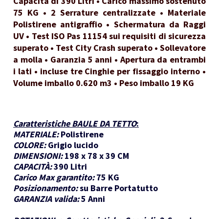
Capacità di 390 Litri • Carico massimo sostenuto
75 KG • 2 Serrature centralizzate • Materiale
Polistirene antigraffio • Schermatura da Raggi
UV • Test ISO Pas 11154 sui requisiti di sicurezza
superato • Test City Crash superato • Sollevatore
a molla • Garanzia 5 anni • Apertura da entrambi
i lati • incluse tre Cinghie per fissaggio interno •
Volume imballo 0.620 m3 • Peso imballo 19 KG
Caratteristiche BAULE DA TETTO
:
MATERIALE:
Polistirene
COLORE:
Grigio lucido
DIMENSIONI:
198 x 78 x 39 CM
CAPACITÀ:
390 Litri
Carico Max garantito:
75 KG
Posizionamento:
su Barre Portatutto
GARANZIA valida:
5 Anni