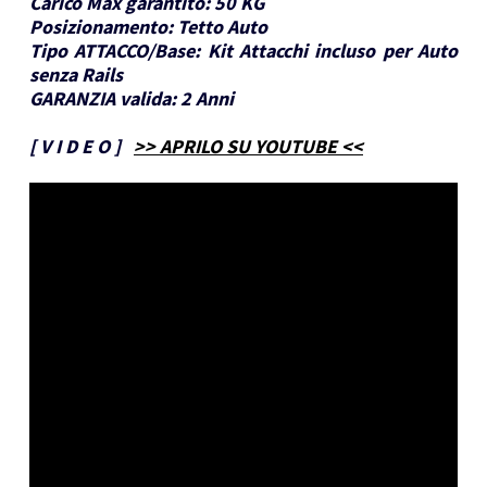
Carico Max garantito:
50 KG
Posizionamento:
Tetto Auto
Tipo ATTACCO/Base:
Kit Attacchi incluso per Auto
senza Rails
GARANZIA valida:
2 Anni
[
V I D E O
]
>> APRILO SU YOUTUBE <<