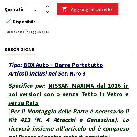
Aggiungi al carrello
Quantità


Disponibile
Media costo in 30 gg. 324,58 €
DESCRIZIONE
Tipo:
BOX Auto + Barre Portatutto
Articoli inclusi nel Set:
N.ro 3
Specifico per
:
NISSAN MAXIMA dal 2016 in
poi versioni con o senza Tetto in Vetro e
senza Rails
(
Per il Montaggio delle Barre è necessario il
Kit 413 (N. 4 Attacchi a Ganascina). Lo
riceverà insieme all'articolo ed è compreso
nel Prezzo al nostro costo di acquisto
)