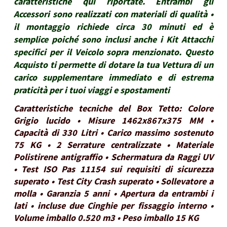
caratteristiche qui riportate. Entrambi gli
Accessori sono realizzati con materiali di qualità •
il montaggio richiede circa 30 minuti ed è
semplice poiché sono inclusi anche i Kit Attacchi
specifici per il Veicolo sopra menzionato. Questo
Acquisto ti permette di dotare la tua Vettura di un
carico supplementare immediato e di estrema
praticità per i tuoi viaggi e spostamenti
Caratteristiche tecniche del Box Tetto: Colore
Grigio lucido • Misure 1462x867x375 MM •
Capacità di 330 Litri • Carico massimo sostenuto
75 KG • 2 Serrature centralizzate • Materiale
Polistirene antigraffio • Schermatura da Raggi UV
• Test ISO Pas 11154 sui requisiti di sicurezza
superato • Test City Crash superato • Sollevatore a
molla • Garanzia 5 anni • Apertura da entrambi i
lati • incluse due Cinghie per fissaggio interno •
Volume imballo 0.520 m3 • Peso imballo 15 KG