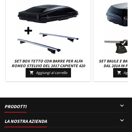
SET BOX TETTO CON BARRE PER ALFA
SET BAULE E BAR
ROMEO STELVIO DEL 2017 CAPIENTE 420
DAL 2014 IN POI
LITRI COLORE NERO CON 2 SERRATURE
COLORE NERO CON
Aggiungi al carrello
Aggiu


BARRE 127 CM C/SERRATURA
CM C/K

PRODOTTI

LA NOSTRA AZIENDA