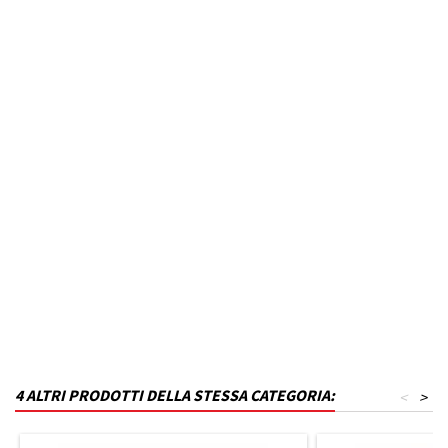
Anno dal
2016
Fino ad anno
N.D.
MPN
B23T27KP3-VN14
Codice DRA
P_B23T27KP3-VN14
Materiale
Polistirene
Capacità in litri
330
Finitura
Grigio lucido
4 ALTRI PRODOTTI DELLA STESSA CATEGORIA:
<
>