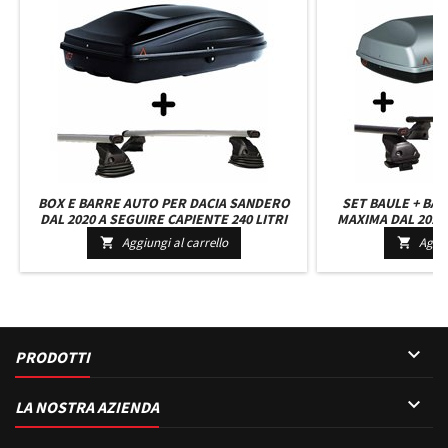
BOX E BARRE AUTO PER DACIA SANDERO
SET BAULE + BA
DAL 2020 A SEGUIRE CAPIENTE 240 LITRI
MAXIMA DAL 2016 
COLORE NERO CON CHIAVE BARRE 127 CM
GRIGIO CHIARO 
Aggiungi al carrello
Aggiu


C/KIT ATTACCHI
127 CM +

PRODOTTI

LA NOSTRA AZIENDA