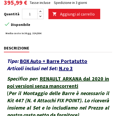
395,99 €
Tasse incluse
Spedizione in 3 giorni
Aggiungi al carrello
Quantità


Disponibile
Media costo in 30 gg. 324,58 €
DESCRIZIONE
Tipo:
BOX Auto + Barre Portatutto
Articoli inclusi nel Set:
N.ro 3
Specifico per
:
RENAULT ARKANA dal 2020 in
poi versioni senza mancorrenti
(
Per il Montaggio delle Barre è necessario il
Kit 447 (N. 4 Attacchi FIX POINT). Lo riceverà
insieme al Set e lo includiamo nel Prezzo al
nostro costo netto da fornitore
)