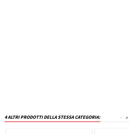
Anno dal
2020
Fino ad anno
N.D.
MPN
B23T27KS7-VR01
Codice DRA
P_B23T27KS7-VR01
Materiale
Polistirene
Capacità in litri
330
Finitura
Grigio lucido
4 ALTRI PRODOTTI DELLA STESSA CATEGORIA:
<
>