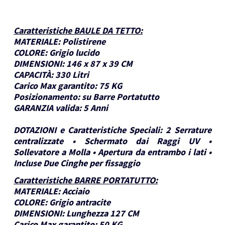
Caratteristiche BAULE DA TETTO
:
MATERIALE:
Polistirene
COLORE:
Grigio lucido
DIMENSIONI:
146 x 87 x 39 CM
CAPACITÀ:
330 Litri
Carico Max garantito:
75 KG
Posizionamento:
su Barre Portatutto
GARANZIA valida:
5 Anni
DOTAZIONI e Caratteristiche Speciali:
2 Serrature
centralizzate • Schermato dai Raggi UV •
Sollevatore a Molla • Apertura da entrambo i lati •
Incluse Due Cinghe per fissaggio
Caratteristiche BARRE PORTATUTTO
:
MATERIALE:
Acciaio
COLORE:
Grigio antracite
DIMENSIONI:
Lunghezza 127 CM
Carico Max garantito:
50 KG