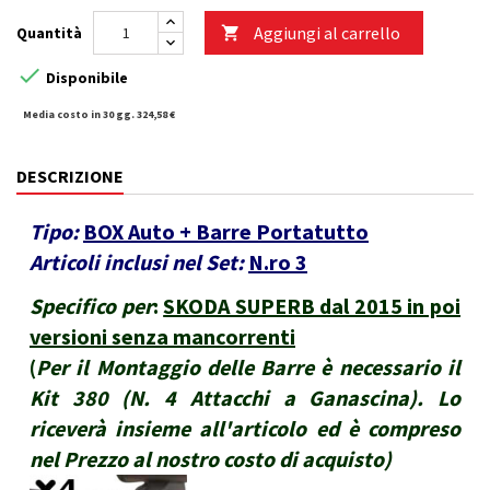
Aggiungi al carrello
Quantità


Disponibile
Media costo in 30 gg. 324,58 €
DESCRIZIONE
Tipo:
BOX Auto + Barre Portatutto
Articoli inclusi nel Set:
N.ro 3
Specifico per
:
SKODA SUPERB dal 2015 in poi
versioni senza mancorrenti
(
Per il Montaggio delle Barre è necessario il
Kit 380 (N. 4 Attacchi a Ganascina). Lo
riceverà insieme all'articolo ed è compreso
nel Prezzo al nostro costo di acquisto
)