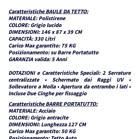
Caratteristiche BAULE DA TETTO
:
MATERIALE:
Polistirene
COLORE:
Grigio lucido
DIMENSIONI:
146 x 87 x 39 CM
CAPACITÀ:
330 Litri
Carico Max garantito:
75 KG
Posizionamento:
su Barre Portatutto
GARANZIA valida:
5 Anni
DOTAZIONI e Caratteristiche Speciali:
2 Serrature
centralizzate • Schermato dai Raggi UV •
Sollevatore a Molla • Apertura da entrambo i lati •
Incluse Due Cinghe per fissaggio
Caratteristiche BARRE PORTATUTTO
:
MATERIALE:
Acciaio
COLORE:
Grigio antracite
DIMENSIONI:
Lunghezza 127 CM
Carico Max garantito:
50 KG
Posizionamento:
Tetto Auto