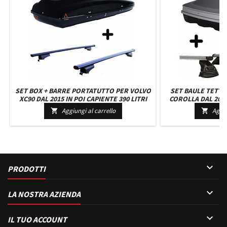
SET BOX + BARRE PORTATUTTO PER VOLVO
SET BAULE TETTO
XC90 DAL 2015 IN POI CAPIENTE 390 LITRI
COROLLA DAL 2002
NERO CON 2 SERRATURE BARRE 127 CM +
LITRI GRIGIO CON
Aggiungi al carrello
Aggiu


KIT ATTACCHI
CM C/K

PRODOTTI

LA NOSTRA AZIENDA

IL TUO ACCOUNT