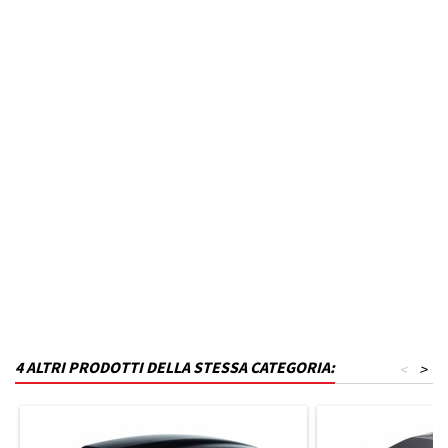
Anno dal
2015
Fino ad anno
N.D.
MPN
B23T27KL0-VX38
Codice DRA
P_B23T27KL0-VX38
Materiale
Polistirene
Capacità in litri
330
Finitura
Grigio lucido
4 ALTRI PRODOTTI DELLA STESSA CATEGORIA:
<
>