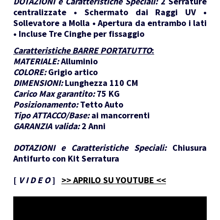
DOTAZIONI e Caratteristiche Speciali:
2 Serrature
centralizzate • Schermato dai Raggi UV •
Sollevatore a Molla • Apertura da entrambo i lati
• Incluse Tre Cinghe per fissaggio
Caratteristiche BARRE PORTATUTTO
:
MATERIALE:
Alluminio
COLORE:
Grigio artico
DIMENSIONI:
Lunghezza 110 CM
Carico Max garantito:
75 KG
Posizionamento:
Tetto Auto
Tipo ATTACCO/Base:
ai mancorrenti
GARANZIA valida:
2 Anni
DOTAZIONI e Caratteristiche Speciali:
Chiusura
Antifurto con Kit Serratura
[
V I D E O
]
>> APRILO SU YOUTUBE <<