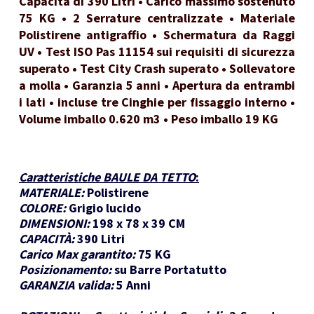
Capacità di 390 Litri • Carico massimo sostenuto
75 KG • 2 Serrature centralizzate • Materiale
Polistirene antigraffio • Schermatura da Raggi
UV • Test ISO Pas 11154 sui requisiti di sicurezza
superato • Test City Crash superato • Sollevatore
a molla • Garanzia 5 anni • Apertura da entrambi
i lati • incluse tre Cinghie per fissaggio interno •
Volume imballo 0.620 m3 • Peso imballo 19 KG
Caratteristiche BAULE DA TETTO
:
MATERIALE:
Polistirene
COLORE:
Grigio lucido
DIMENSIONI:
198 x 78 x 39 CM
CAPACITÀ:
390 Litri
Carico Max garantito:
75 KG
Posizionamento:
su Barre Portatutto
GARANZIA valida:
5 Anni