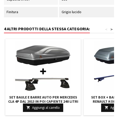
Finitura
Grigio lucido
4 ALTRI PRODOTTI DELLA STESSA CATEGORIA:
<
>
SET BAULE E BARRE AUTO PER MERCEDES
SET BOX + BAR
CLA 4P DAL 2013 IN POI CAPIENTE 240 LITRI
RENAULT KOLEO
GRIGIO CON SERRATURA BARRE 127 CM
CAPIENTE 390 LIT
Aggiungi al carrello
Aggiu


C/KIT ATTACCHI
BARRE 127 C