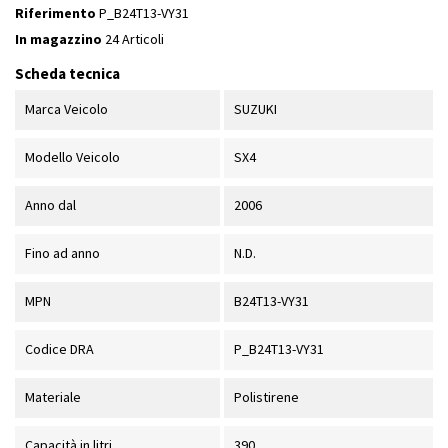
Riferimento
P_B24T13-VY31
In magazzino
24 Articoli
Scheda tecnica
Marca Veicolo
SUZUKI
Modello Veicolo
SX4
Anno dal
2006
Fino ad anno
N.D.
MPN
B24T13-VY31
Codice DRA
P_B24T13-VY31
Materiale
Polistirene
Capacità in litri
390