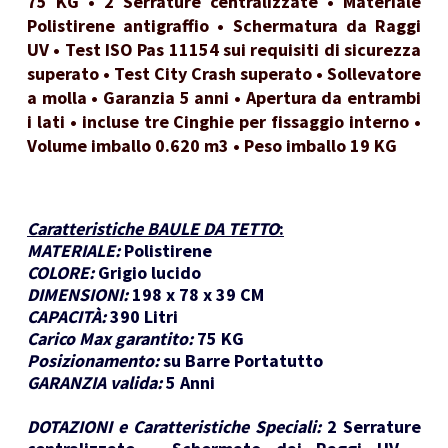
75 KG • 2 Serrature centralizzate • Materiale
Polistirene antigraffio • Schermatura da Raggi
UV • Test ISO Pas 11154 sui requisiti di sicurezza
superato • Test City Crash superato • Sollevatore
a molla • Garanzia 5 anni • Apertura da entrambi
i lati • incluse tre Cinghie per fissaggio interno •
Volume imballo 0.620 m3 • Peso imballo 19 KG
Caratteristiche BAULE DA TETTO
:
MATERIALE:
Polistirene
COLORE:
Grigio lucido
DIMENSIONI:
198 x 78 x 39 CM
CAPACITÀ:
390 Litri
Carico Max garantito:
75 KG
Posizionamento:
su Barre Portatutto
GARANZIA valida:
5 Anni
DOTAZIONI e Caratteristiche Speciali:
2 Serrature