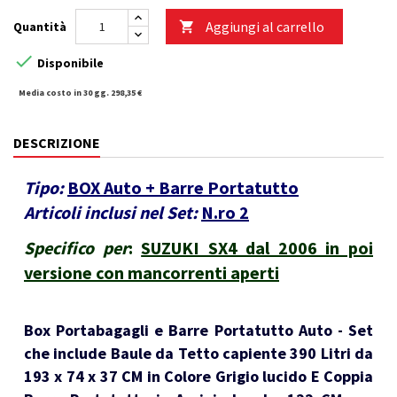
Aggiungi al carrello
Quantità


Disponibile
Media costo in 30 gg. 298,35 €
DESCRIZIONE
Tipo:
BOX Auto + Barre Portatutto
Articoli inclusi nel Set:
N.ro 2
Specifico per
:
SUZUKI SX4 dal 2006 in poi
versione con mancorrenti aperti
Box Portabagagli e Barre Portatutto Auto - Set
che include Baule da Tetto capiente 390 Litri da
193 x 74 x 37 CM in Colore Grigio lucido E Coppia