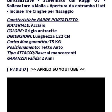
centralizzate • Schermato dai Raggi UV •
Sollevatore a Molla • Apertura da entrambo i lati
• Incluse Tre Cinghe per fissaggio
Caratteristiche BARRE PORTATUTTO
:
MATERIALE:
Acciaio
COLORE:
Grigio antracite
DIMENSIONI:
Lunghezza 122 CM
Carico Max garantito:
75 KG
Posizionamento:
Tetto Auto
Tipo ATTACCO/Base:
ai mancorrenti
GARANZIA valida:
2 Anni
[
V I D E O
]
>> APRILO SU YOUTUBE <<