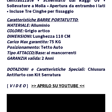
centralizzate • Schermato dai Raggi UV •
Sollevatore a Molla • Apertura da entrambo i lati
• Incluse Tre Cinghe per fissaggio
Caratteristiche BARRE PORTATUTTO
:
MATERIALE:
Alluminio
COLORE:
Grigio artico
DIMENSIONI:
Lunghezza 110 CM
Carico Max garantito:
75 KG
Posizionamento:
Tetto Auto
Tipo ATTACCO/Base:
ai mancorrenti
GARANZIA valida:
2 Anni
DOTAZIONI e Caratteristiche Speciali:
Chiusura
Antifurto con Kit Serratura
[
V I D E O
]
>> APRILO SU YOUTUBE <<