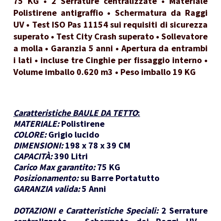
75 KG • 2 Serrature centralizzate • Materiale
Polistirene antigraffio • Schermatura da Raggi
UV • Test ISO Pas 11154 sui requisiti di sicurezza
superato • Test City Crash superato • Sollevatore
a molla • Garanzia 5 anni • Apertura da entrambi
i lati • incluse tre Cinghie per fissaggio interno •
Volume imballo 0.620 m3 • Peso imballo 19 KG
Caratteristiche BAULE DA TETTO
:
MATERIALE:
Polistirene
COLORE:
Grigio lucido
DIMENSIONI:
198 x 78 x 39 CM
CAPACITÀ:
390 Litri
Carico Max garantito:
75 KG
Posizionamento:
su Barre Portatutto
GARANZIA valida:
5 Anni
DOTAZIONI e Caratteristiche Speciali:
2 Serrature