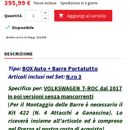
395,99 €
Tasse incluse
Spedizione in 3 giorni
Aggiungi al carrello
Quantità


Disponibile
Media costo in 30 gg. 324,58 €
DESCRIZIONE
Tipo:
BOX Auto + Barre Portatutto
Articoli inclusi nel Set:
N.ro 3
Specifico per
:
VOLKSWAGEN T-ROC dal 2017
in poi versioni senza mancorrenti
(
Per il Montaggio delle Barre è necessario il
Kit 422 (N. 4 Attacchi a Ganascina). Lo
riceverà insieme all'articolo ed è compreso
nel Prezzo al nostro costo di acquisto
)