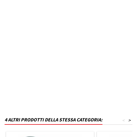
Anno dal
2017
Fino ad anno
N.D.
MPN
B23T27KQ2-VW86
Codice DRA
P_B23T27KQ2-VW86
Materiale
Polistirene
Capacità in litri
330
Finitura
Grigio lucido
4 ALTRI PRODOTTI DELLA STESSA CATEGORIA:
<
>