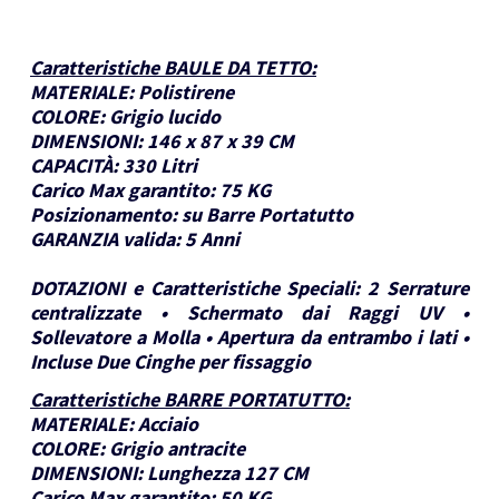
Caratteristiche BAULE DA TETTO
:
MATERIALE:
Polistirene
COLORE:
Grigio lucido
DIMENSIONI:
146 x 87 x 39 CM
CAPACITÀ:
330 Litri
Carico Max garantito:
75 KG
Posizionamento:
su Barre Portatutto
GARANZIA valida:
5 Anni
DOTAZIONI e Caratteristiche Speciali:
2 Serrature
centralizzate • Schermato dai Raggi UV •
Sollevatore a Molla • Apertura da entrambo i lati •
Incluse Due Cinghe per fissaggio
Caratteristiche BARRE PORTATUTTO
:
MATERIALE:
Acciaio
COLORE:
Grigio antracite
DIMENSIONI:
Lunghezza 127 CM
Carico Max garantito:
50 KG