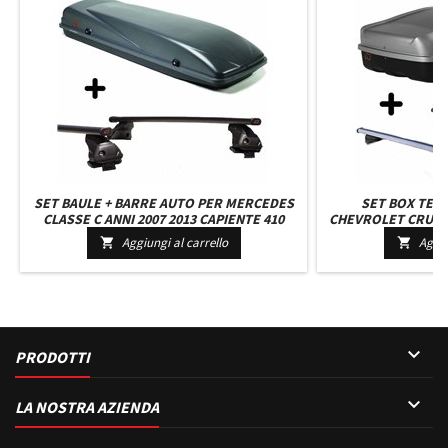
SET BAULE + BARRE AUTO PER MERCEDES
SET BOX TET
CLASSE C ANNI 2007 2013 CAPIENTE 410
CHEVROLET CRUZE 
LITRI GRIGIO CON CHIAVI BARRE 127 CM +
330 LITRI COLORE
Aggiungi al carrello
Aggiu


KIT ATTACCHI
BARRE 127 

PRODOTTI

LA NOSTRA AZIENDA