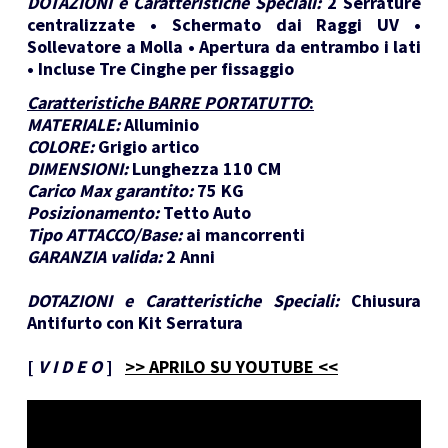
DOTAZIONI e Caratteristiche Speciali:
2 Serrature
centralizzate • Schermato dai Raggi UV •
Sollevatore a Molla • Apertura da entrambo i lati
• Incluse Tre Cinghe per fissaggio
Caratteristiche BARRE PORTATUTTO
:
MATERIALE:
Alluminio
COLORE:
Grigio artico
DIMENSIONI:
Lunghezza 110 CM
Carico Max garantito:
75 KG
Posizionamento:
Tetto Auto
Tipo ATTACCO/Base:
ai mancorrenti
GARANZIA valida:
2 Anni
DOTAZIONI e Caratteristiche Speciali:
Chiusura
Antifurto con Kit Serratura
[
V I D E O
]
>> APRILO SU YOUTUBE <<