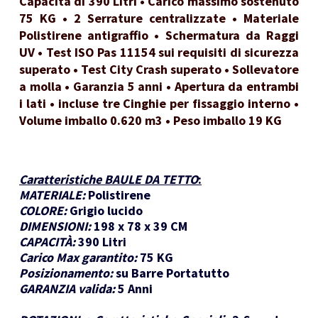
Capacità di 390 Litri • Carico massimo sostenuto
75 KG • 2 Serrature centralizzate • Materiale
Polistirene antigraffio • Schermatura da Raggi
UV • Test ISO Pas 11154 sui requisiti di sicurezza
superato • Test City Crash superato • Sollevatore
a molla • Garanzia 5 anni • Apertura da entrambi
i lati • incluse tre Cinghie per fissaggio interno •
Volume imballo 0.620 m3 • Peso imballo 19 KG
Caratteristiche BAULE DA TETTO
:
MATERIALE:
Polistirene
COLORE:
Grigio lucido
DIMENSIONI:
198 x 78 x 39 CM
CAPACITÀ:
390 Litri
Carico Max garantito:
75 KG
Posizionamento:
su Barre Portatutto
GARANZIA valida:
5 Anni