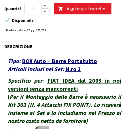
Aggiungi al carrello
Quantità


Disponibile
Media costo in 30 gg. 273,76 €
DESCRIZIONE
Tipo:
BOX Auto + Barre Portatutto
Articoli inclusi nel Set:
N.ro 3
Specifico per
:
FIAT IDEA dal 2003 in poi
versioni senza mancorrenti
(
Per il Montaggio delle Barre è necessario il
Kit 303 (N. 4 Attacchi FIX POINT). Lo riceverà
insieme al Set e lo includiamo nel Prezzo al
nostro costo netto da fornitore
)