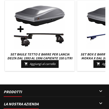
SET BAULE TETTO E BARRE PER LANCIA
SET BOX E BARRE
DELTA DAL 1993 AL 1996 CAPIENTE 330 LITRI
MOKKA X DAL 2016
GRIGIO CON SERRATURA BARRE 110 CM E
LITRI GRIGIO CON
Aggiungi al carrello
Aggiu


KIT ATTACCHI
CM E K

PRODOTTI

LA NOSTRA AZIENDA