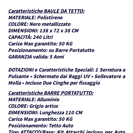
Caratteristiche BAULE DA TETTO
:
MATERIALE:
Polistirene
COLORE:
Nero metallizzato
DIMENSIONI:
138 x 72 x 38 CM
CAPACITÀ:
240 Litri
Carico Max garantito:
50 KG
Posizionamento:
su Barre Portatutto
GARANZIA valida:
5 Anni
DOTAZIONI e Caratteristiche Speciali:
1 Serratura a
Pulsante • Schermato dai Raggi UV • Sollevatore a
Molla • Incluse Due Cinghe per fissaggio
Caratteristiche BARRE PORTATUTTO
:
MATERIALE:
Alluminio
COLORE:
Grigio artico
DIMENSIONI:
Lunghezza 110 CM
Carico Max garantito:
50 KG
Posizionamento:
Tetto Auto
Tipo ATTACCO/Base:
Kit Attacchi incluso per Auto