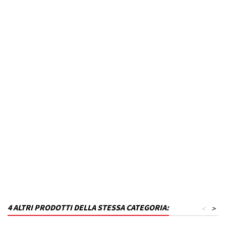
Modello Veicolo
IDEA
Anno dal
2003
Fino ad anno
N.D.
MPN
B07T16KA3-VF47
Codice DRA
P_B07T16KA3-VF47
Materiale
Polistirene
Capacità in litri
240
Finitura
Nero metallizzato
4 ALTRI PRODOTTI DELLA STESSA CATEGORIA:
<
>