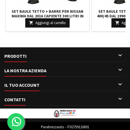
SET BAULE TETTO + BARRE PER NISSAN
SET BAULE TETT
MAXIMA DAL 2016 CAPIENTE 300 LITRI IN
400/45 DAL 1990 A
GRIGIO SCURO CON CHIAVI BARRE 110 CM
LITRI NERO CON S
Aggiungi al carrello
Aggiu


C/KIT ATTACCHI
C/KIT

PRODOTTI

LA NOSTRA AZIENDA

IL TUO ACCOUNT

CONTATTI
Parabrezzauto - IT02759110691