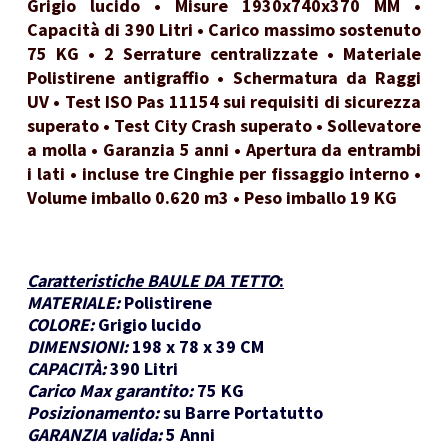
Grigio lucido • Misure 1930x740x370 MM •
Capacità di 390 Litri • Carico massimo sostenuto
75 KG • 2 Serrature centralizzate • Materiale
Polistirene antigraffio • Schermatura da Raggi
UV • Test ISO Pas 11154 sui requisiti di sicurezza
superato • Test City Crash superato • Sollevatore
a molla • Garanzia 5 anni • Apertura da entrambi
i lati • incluse tre Cinghie per fissaggio interno •
Volume imballo 0.620 m3 • Peso imballo 19 KG
Caratteristiche BAULE DA TETTO
:
MATERIALE:
Polistirene
COLORE:
Grigio lucido
DIMENSIONI:
198 x 78 x 39 CM
CAPACITÀ:
390 Litri
Carico Max garantito:
75 KG
Posizionamento:
su Barre Portatutto
GARANZIA valida:
5 Anni