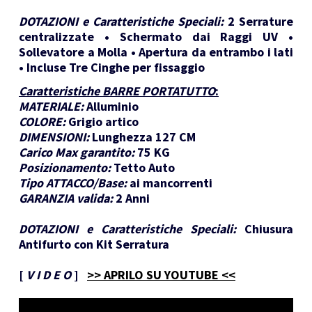
DOTAZIONI e Caratteristiche Speciali:
2 Serrature
centralizzate • Schermato dai Raggi UV •
Sollevatore a Molla • Apertura da entrambo i lati
• Incluse Tre Cinghe per fissaggio
Caratteristiche BARRE PORTATUTTO
:
MATERIALE:
Alluminio
COLORE:
Grigio artico
DIMENSIONI:
Lunghezza 127 CM
Carico Max garantito:
75 KG
Posizionamento:
Tetto Auto
Tipo ATTACCO/Base:
ai mancorrenti
GARANZIA valida:
2 Anni
DOTAZIONI e Caratteristiche Speciali:
Chiusura
Antifurto con Kit Serratura
[
V I D E O
]
>> APRILO SU YOUTUBE <<