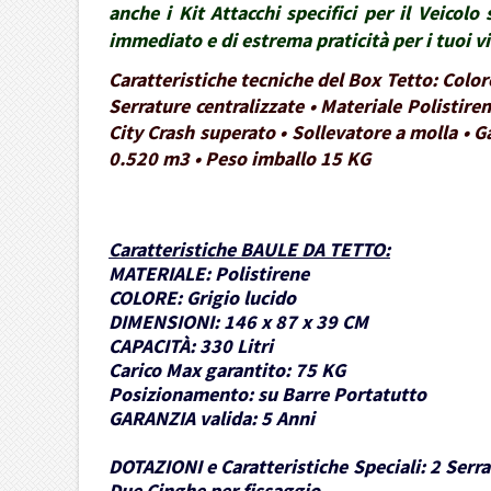
anche i Kit Attacchi specifici per il Veico
immediato e di estrema praticità per i tuoi 
Caratteristiche tecniche del Box Tetto: Colo
Serrature centralizzate • Materiale Polistire
City Crash superato • Sollevatore a molla • G
0.520 m3 • Peso imballo 15 KG
Caratteristiche BAULE DA TETTO
:
MATERIALE:
Polistirene
COLORE:
Grigio lucido
DIMENSIONI:
146 x 87 x 39 CM
CAPACITÀ:
330 Litri
Carico Max garantito:
75 KG
Posizionamento:
su Barre Portatutto
GARANZIA valida:
5 Anni
DOTAZIONI e Caratteristiche Speciali:
2 Serra
Due Cinghe per fissaggio