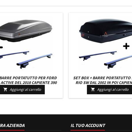
 BARRE PORTATUTTO PER FORD
SET BOX + BARRE PORTATUTTO 
 ACTIVE DEL 2018 CAPIENTE 390
RIO SW DAL 2002 IN POI CAPIEN
RIGIO CON SERRATURA BARRE 110
LITRI COLORE NERO CON CHIAV
Aggiungi al carrello
Aggiungi al carrello


M E KIT ATTACCHI NUOVO
110 CM + KIT ATTACCHI
RA AZIENDA
IL TUO ACCOUNT