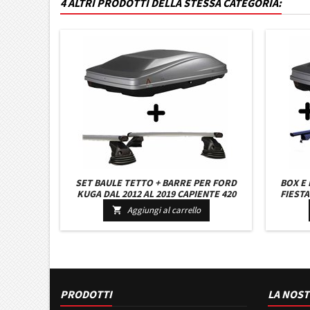
4 ALTRI PRODOTTI DELLA STESSA CATEGORIA:
SET BAULE TETTO + BARRE PER FORD
BOX E
KUGA DAL 2012 AL 2019 CAPIENTE 420
FIESTA
LITRI COLORE GRIGIO CON CHIAVE BARRE
LITRI G
Aggiungi al carrello

110 CM C/KIT ATTACCHI
C
PRODOTTI
LA NOST