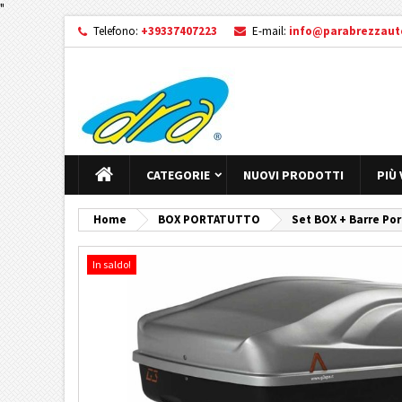
"
Telefono:
+39337407223
E-mail:
info@parabrezzauto
CATEGORIE
NUOVI PRODOTTI
PIÙ
Home
BOX PORTATUTTO
Set BOX + Barre Por
In saldo!