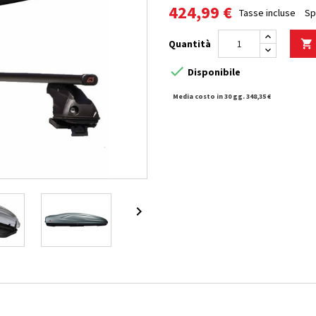
424,99 €
Tasse incluse
Sp
Quantità


Disponibile
Media costo in 30 gg. 348,35 €
