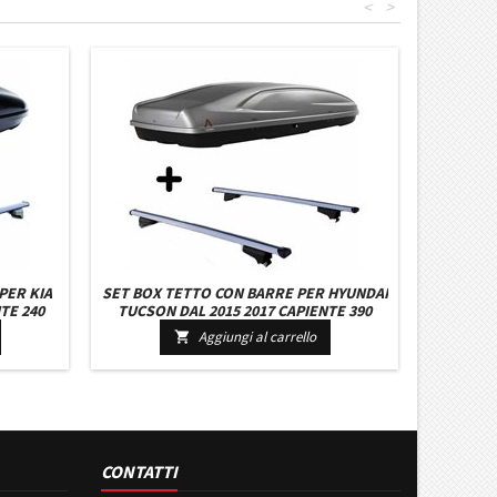
<
>
PER KIA
SET BOX TETTO CON BARRE PER HYUNDAI
TE 240
TUCSON DAL 2015 2017 CAPIENTE 390
E BARRE
LITRI COLORE GRIGIO CON 2 CHIAVI
Aggiungi al carrello

BARRE 127 CM C/SERRATURA
CONTATTI