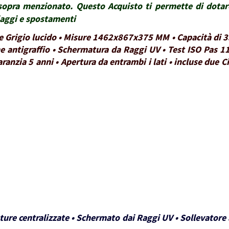
lo sopra menzionato. Questo Acquisto ti permette di dota
viaggi e spostamenti
re Grigio lucido • Misure 1462x867x375 MM • Capacità di 3
ne antigraffio • Schermatura da Raggi UV • Test ISO Pas 11
aranzia 5 anni • Apertura da entrambi i lati • incluse due 
ture centralizzate • Schermato dai Raggi UV • Sollevatore a