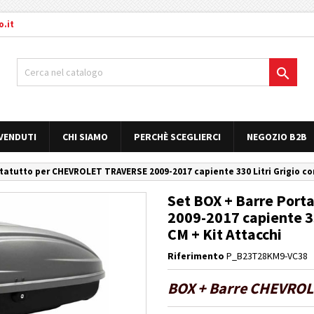
.it

 VENDUTI
CHI SIAMO
PERCHÈ SCEGLIERCI
NEGOZIO B2B
tatutto per CHEVROLET TRAVERSE 2009-2017 capiente 330 Litri Grigio con 
Set BOX + Barre Por
2009-2017 capiente 33
CM + Kit Attacchi
Riferimento
P_B23T28KM9-VC38
BOX + Barre CHEVROLE