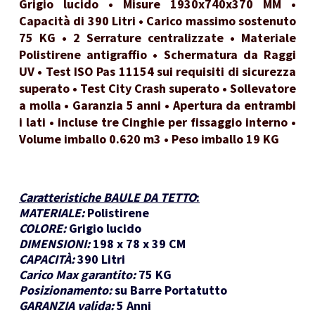
Grigio lucido • Misure 1930x740x370 MM •
Capacità di 390 Litri • Carico massimo sostenuto
75 KG • 2 Serrature centralizzate • Materiale
Polistirene antigraffio • Schermatura da Raggi
UV • Test ISO Pas 11154 sui requisiti di sicurezza
superato • Test City Crash superato • Sollevatore
a molla • Garanzia 5 anni • Apertura da entrambi
i lati • incluse tre Cinghie per fissaggio interno •
Volume imballo 0.620 m3 • Peso imballo 19 KG
Caratteristiche BAULE DA TETTO
:
MATERIALE:
Polistirene
COLORE:
Grigio lucido
DIMENSIONI:
198 x 78 x 39 CM
CAPACITÀ:
390 Litri
Carico Max garantito:
75 KG
Posizionamento:
su Barre Portatutto
GARANZIA valida:
5 Anni