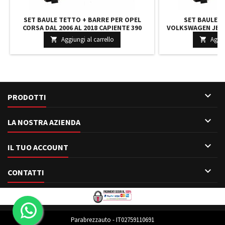
SET BAULE TETTO + BARRE PER OPEL
SET BAULE E
CORSA DAL 2006 AL 2018 CAPIENTE 390
VOLKSWAGEN JETT
LITRI COLORE GRIGIO CON CHIAVE BARRE
240 LITRI COLOR
Aggiungi al carrello
Aggiu


110 CM + KIT ATTACCHI
BARRE 127 C

PRODOTTI

LA NOSTRA AZIENDA

IL TUO ACCOUNT

CONTATTI
Parabrezzauto - IT02759110691