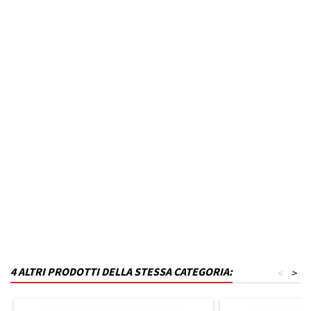
Anno dal
1998
Fino ad anno
N.D.
MPN
B23T28KC5-VF52
Codice DRA
P_B23T28KC5-VF52
Materiale
Polistirene
Capacità in litri
330
Finitura
Grigio lucido
4 ALTRI PRODOTTI DELLA STESSA CATEGORIA:
<
>