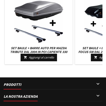
SET BAULE + BARRE AUTO PER MAZDA
SET BAULE + B
TRIBUTE DAL 2004 IN POI CAPIENTE 330
FOCUS SW DAL 2004
LITRI IN GRIGIO CHIARO CON CHIAVE BARRE
LITRI COLORE NER
Aggiungi al carrello
Aggiu


110 CM C/SERRATURA
110 CM 

PRODOTTI

LA NOSTRA AZIENDA