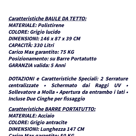
Caratteristiche BAULE DA TETTO
:
MATERIALE:
Polistirene
COLORE:
Grigio lucido
DIMENSIONI:
146 x 87 x 39 CM
CAPACITÀ:
330 Litri
Carico Max garantito:
75 KG
Posizionamento:
su Barre Portatutto
GARANZIA valida:
5 Anni
DOTAZIONI e Caratteristiche Speciali:
2 Serrature
centralizzate • Schermato dai Raggi UV •
Sollevatore a Molla • Apertura da entrambo i lati •
Incluse Due Cinghe per fissaggio
Caratteristiche BARRE PORTATUTTO
:
MATERIALE:
Acciaio
COLORE:
Grigio antracite
DIMENSIONI:
Lunghezza 147 CM
Carico Max garantito:
50 KG