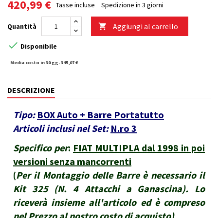
420,99 €
Tasse incluse
Spedizione in 3 giorni
Aggiungi al carrello
Quantità


Disponibile
Media costo in 30 gg. 345,07 €
DESCRIZIONE
Tipo:
BOX Auto + Barre Portatutto
Articoli inclusi nel Set:
N.ro 3
Specifico per
:
FIAT MULTIPLA dal 1998 in poi
versioni senza mancorrenti
(
Per il Montaggio delle Barre è necessario il
Kit 325 (N. 4 Attacchi a Ganascina). Lo
riceverà insieme all'articolo ed è compreso
nel Prezzo al nostro costo di acquisto
)