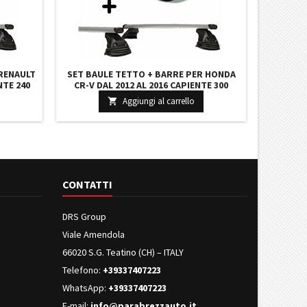
 RENAULT
SET BAULE TETTO + BARRE PER HONDA
NTE 240
CR-V DAL 2012 AL 2016 CAPIENTE 300
ARRE 110
LITRI COLORE GRIGIO CON CHIAVI BARRE
Aggiungi al carrello

110 CM C/KIT ATTACCHI
CONTATTI
DRS Group
Viale Amendola
66020 S.G. Teatino (CH) – ITALY
Telefono:
+39337407223
WhatsApp:
+39337407223
E-mail:
info@parabrezzauto.it