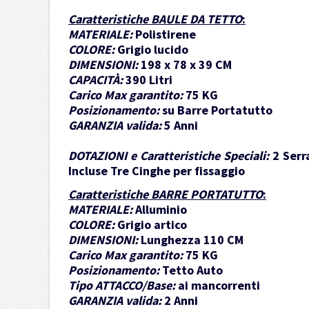
Caratteristiche BAULE DA TETTO
:
MATERIALE:
Polistirene
COLORE:
Grigio lucido
DIMENSIONI:
198 x 78 x 39 CM
CAPACITÀ:
390 Litri
Carico Max garantito:
75 KG
Posizionamento:
su Barre Portatutto
GARANZIA valida:
5 Anni
DOTAZIONI e Caratteristiche Speciali:
2 Serr
Incluse Tre Cinghe per fissaggio
Caratteristiche BARRE PORTATUTTO
:
MATERIALE:
Alluminio
COLORE:
Grigio artico
DIMENSIONI:
Lunghezza 110 CM
Carico Max garantito:
75 KG
Posizionamento:
Tetto Auto
Tipo ATTACCO/Base:
ai mancorrenti
GARANZIA valida:
2 Anni