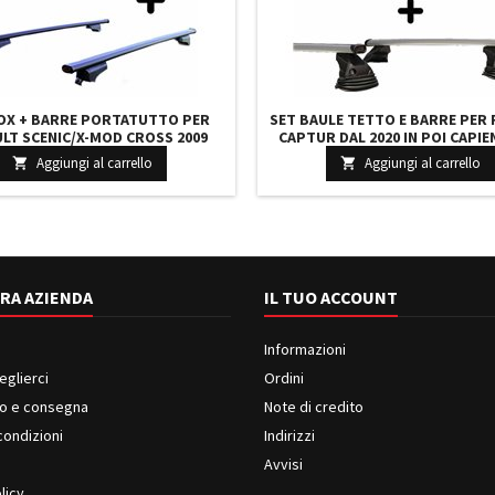
OX + BARRE PORTATUTTO PER
SET BAULE TETTO E BARRE PER
LT SCENIC/X-MOD CROSS 2009
CAPTUR DAL 2020 IN POI CAPIE
E 420 LITRI GRIGIO CON CHIAVE
LITRI GRIGIO CON SERRATURA B
Aggiungi al carrello
Aggiungi al carrello


RRE 127 CM + KIT ATTACCHI
CM C/KIT ATTACCHI
RA AZIENDA
IL TUO ACCOUNT
Informazioni
eglierci
Ordini
o e consegna
Note di credito
condizioni
Indirizzi
i
Avvisi
licy