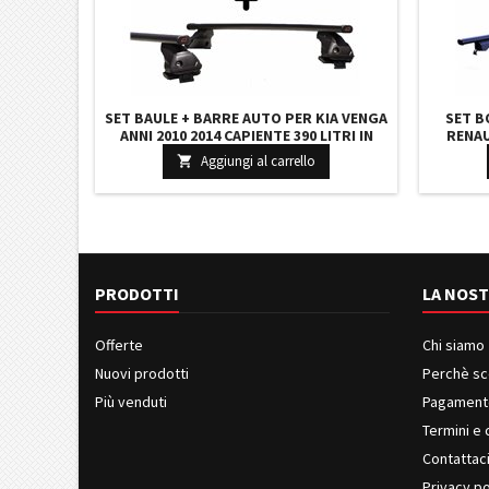
SET BAULE + BARRE AUTO PER KIA VENGA
SET B
ANNI 2010 2014 CAPIENTE 390 LITRI IN
RENAU
GRIGIO SCURO CON SERRATURA BARRE
CAPIENT
Aggiungi al carrello

127 CM + KIT ATTACCHI
BA
PRODOTTI
LA NOST
Offerte
Chi siamo
Nuovi prodotti
Perchè sc
Più venduti
Pagament
Termini e 
Contattac
Privacy po