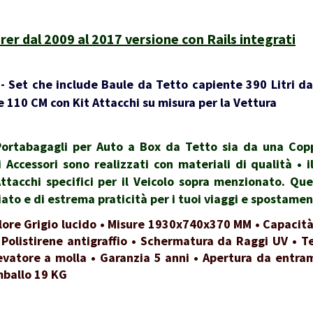
r dal 2009 al 2017 versione con Rails integrati
 Set che include Baule da Tetto capiente 390 Litri da
 110 CM con Kit Attacchi su misura per la Vettura
rtabagagli per Auto a Box da Tetto sia da una Coppi
i Accessori sono realizzati con materiali di qualità •
Attacchi specifici per il Veicolo sopra menzionato. Qu
to e di estrema praticità per i tuoi viaggi e spostamen
lore Grigio lucido • Misure 1930x740x370 MM • Capacità
 Polistirene antigraffio • Schermatura da Raggi UV • Te
evatore a molla • Garanzia 5 anni • Apertura da entrambi
mballo 19 KG