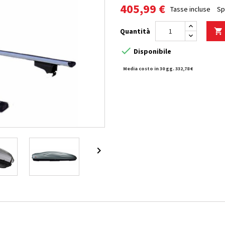
405,99 €
Tasse incluse
Sp
Quantità


Disponibile
Media costo in 30 gg. 332,78 €
