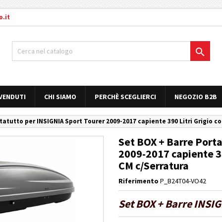
.it

 VENDUTI
CHI SIAMO
PERCHÈ SCEGLIERCI
NEGOZIO B2B
tatutto per INSIGNIA Sport Tourer 2009-2017 capiente 390 Litri Grigio co
Set BOX + Barre Porta
2009-2017 capiente 39
CM c/Serratura
Riferimento
P_B24T04-VO42
Set BOX + Barre INSIG