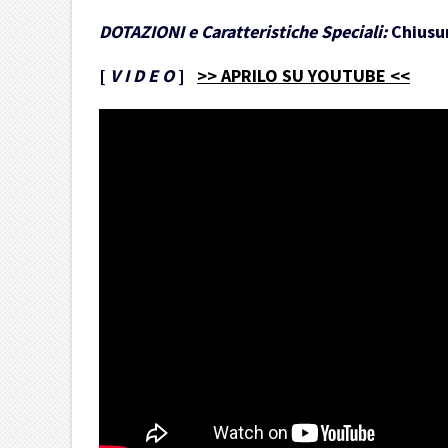
DOTAZIONI e Caratteristiche Speciali:
Chiusur
[
V I D E O
]
>> APRILO SU YOUTUBE <<