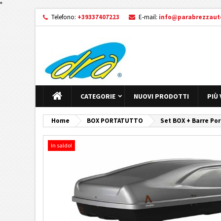
"
Telefono:
+39337407223
E-mail:
info@parabrezzauto
CATEGORIE
NUOVI PRODOTTI
PIÙ
Home
BOX PORTATUTTO
Set BOX + Barre Por
In saldo!