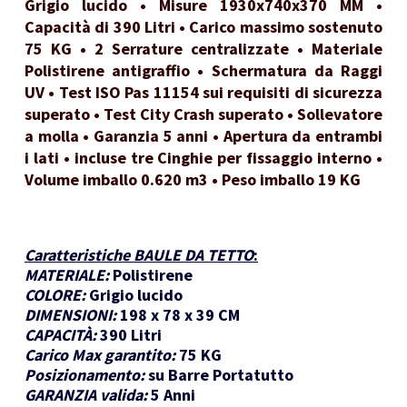
Grigio lucido • Misure 1930x740x370 MM •
Capacità di 390 Litri • Carico massimo sostenuto
75 KG • 2 Serrature centralizzate • Materiale
Polistirene antigraffio • Schermatura da Raggi
UV • Test ISO Pas 11154 sui requisiti di sicurezza
superato • Test City Crash superato • Sollevatore
a molla • Garanzia 5 anni • Apertura da entrambi
i lati • incluse tre Cinghie per fissaggio interno •
Volume imballo 0.620 m3 • Peso imballo 19 KG
Caratteristiche BAULE DA TETTO
:
MATERIALE:
Polistirene
COLORE:
Grigio lucido
DIMENSIONI:
198 x 78 x 39 CM
CAPACITÀ:
390 Litri
Carico Max garantito:
75 KG
Posizionamento:
su Barre Portatutto
GARANZIA valida:
5 Anni