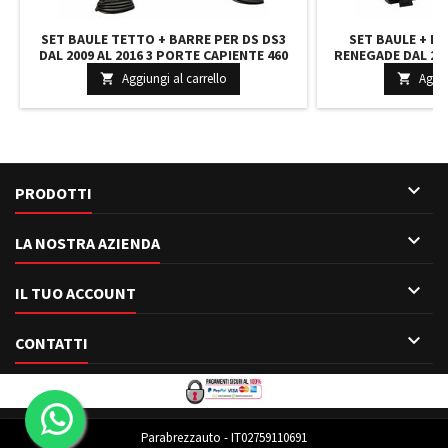
SET BAULE TETTO + BARRE PER DS DS3
SET BAULE + B
DAL 2009 AL 2016 3 PORTE CAPIENTE 460
RENEGADE DAL 201
LITRI NERO CON 2 SERRATURE BARRE 110
LITRI COLORE GRI
Aggiungi al carrello
Aggiu


CM C/KIT ATTACCHI
127 CM +

PRODOTTI

LA NOSTRA AZIENDA

IL TUO ACCOUNT

CONTATTI
Parabrezzauto - IT02759110691