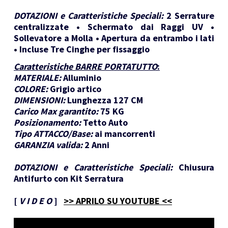
DOTAZIONI e Caratteristiche Speciali:
2 Serrature
centralizzate • Schermato dai Raggi UV •
Sollevatore a Molla • Apertura da entrambo i lati
• Incluse Tre Cinghe per fissaggio
Caratteristiche BARRE PORTATUTTO
:
MATERIALE:
Alluminio
COLORE:
Grigio artico
DIMENSIONI:
Lunghezza 127 CM
Carico Max garantito:
75 KG
Posizionamento:
Tetto Auto
Tipo ATTACCO/Base:
ai mancorrenti
GARANZIA valida:
2 Anni
DOTAZIONI e Caratteristiche Speciali:
Chiusura
Antifurto con Kit Serratura
[
V I D E O
]
>> APRILO SU YOUTUBE <<