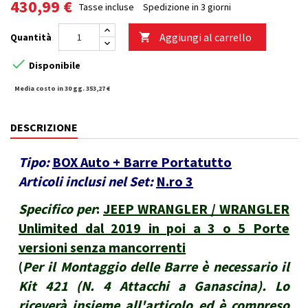
430,99 €
Tasse incluse
Spedizione in 3 giorni
Aggiungi al carrello
Quantità


Disponibile
Media costo in 30 gg. 353,27 €
DESCRIZIONE
Tipo:
BOX Auto + Barre Portatutto
Articoli inclusi nel Set:
N.ro 3
Specifico per
:
JEEP WRANGLER / WRANGLER
Unlimited dal 2019 in poi a 3 o 5 Porte
versioni senza mancorrenti
(
Per il Montaggio delle Barre è necessario il
Kit 421 (N. 4 Attacchi a Ganascina). Lo
riceverà insieme all'articolo ed è compreso