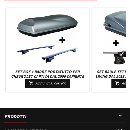
SET BOX + BARRE PORTATUTTO PER
SET BAULE TETTO 
CHEVROLET CAPTIVA DAL 2006 CAPIENTE
LIVING DAL 2013 IN
375 LITRI GRIGIO CON SERRATURA BARRE
GRIGIO CON CHIAV
Aggiungi al carrello
Aggiu


110 CM + KIT ATTACCHI
AT

PRODOTTI