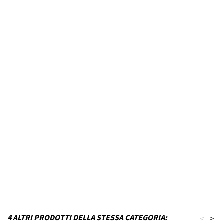
Modello Veicolo
WRANGLER / WRANGLER
Unlimited
Anno dal
2019
Fino ad anno
N.D.
MPN
B23T28KQ1-VJ26
Codice DRA
P_B23T28KQ1-VJ26
Materiale
Polistirene
Capacità in litri
330
Finitura
Grigio lucido
4 ALTRI PRODOTTI DELLA STESSA CATEGORIA:
<
>