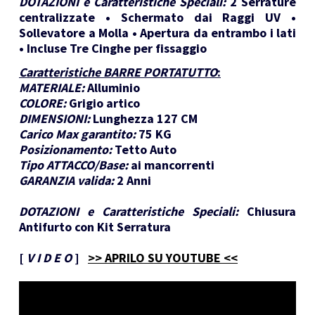
DOTAZIONI e Caratteristiche Speciali:
2 Serrature
centralizzate • Schermato dai Raggi UV •
Sollevatore a Molla • Apertura da entrambo i lati
• Incluse Tre Cinghe per fissaggio
Caratteristiche BARRE PORTATUTTO
:
MATERIALE:
Alluminio
COLORE:
Grigio artico
DIMENSIONI:
Lunghezza 127 CM
Carico Max garantito:
75 KG
Posizionamento:
Tetto Auto
Tipo ATTACCO/Base:
ai mancorrenti
GARANZIA valida:
2 Anni
DOTAZIONI e Caratteristiche Speciali:
Chiusura
Antifurto con Kit Serratura
[
V I D E O
]
>> APRILO SU YOUTUBE <<