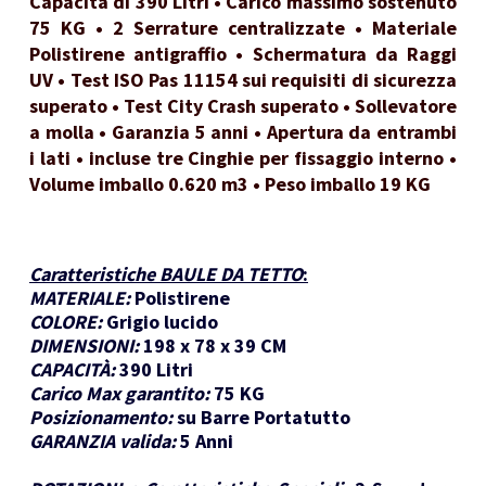
Capacità di 390 Litri • Carico massimo sostenuto
75 KG • 2 Serrature centralizzate • Materiale
Polistirene antigraffio • Schermatura da Raggi
UV • Test ISO Pas 11154 sui requisiti di sicurezza
superato • Test City Crash superato • Sollevatore
a molla • Garanzia 5 anni • Apertura da entrambi
i lati • incluse tre Cinghie per fissaggio interno •
Volume imballo 0.620 m3 • Peso imballo 19 KG
Caratteristiche BAULE DA TETTO
:
MATERIALE:
Polistirene
COLORE:
Grigio lucido
DIMENSIONI:
198 x 78 x 39 CM
CAPACITÀ:
390 Litri
Carico Max garantito:
75 KG
Posizionamento:
su Barre Portatutto
GARANZIA valida:
5 Anni