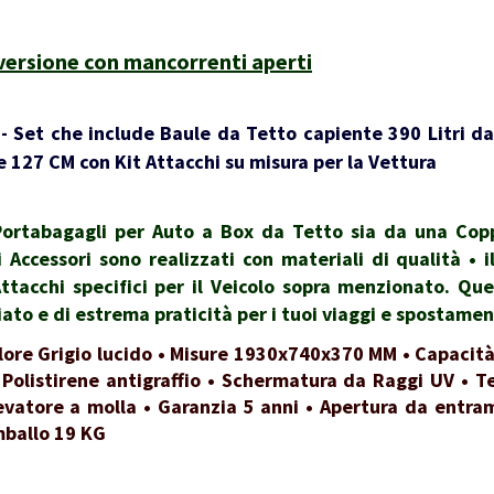
 versione con mancorrenti aperti
 Set che include Baule da Tetto capiente 390 Litri da
 127 CM con Kit Attacchi su misura per la Vettura
rtabagagli per Auto a Box da Tetto sia da una Coppi
i Accessori sono realizzati con materiali di qualità •
Attacchi specifici per il Veicolo sopra menzionato. Qu
to e di estrema praticità per i tuoi viaggi e spostamen
lore Grigio lucido • Misure 1930x740x370 MM • Capacità
 Polistirene antigraffio • Schermatura da Raggi UV • Te
evatore a molla • Garanzia 5 anni • Apertura da entrambi
mballo 19 KG