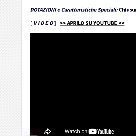
DOTAZIONI e Caratteristiche Speciali:
Chiusur
[
V I D E O
]
>> APRILO SU YOUTUBE <<