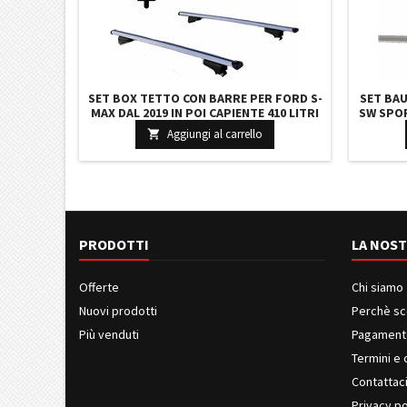
SET BOX TETTO CON BARRE PER FORD S-
SET BAU
MAX DAL 2019 IN POI CAPIENTE 410 LITRI
SW SPOR
IN GRIGIO SCURO CON CHIAVI BARRE 127
LITRI G
Aggiungi al carrello

CM C/SERRATURA
PRODOTTI
LA NOST
Offerte
Chi siamo
Nuovi prodotti
Perchè sc
Più venduti
Pagament
Termini e 
Contattac
Privacy po