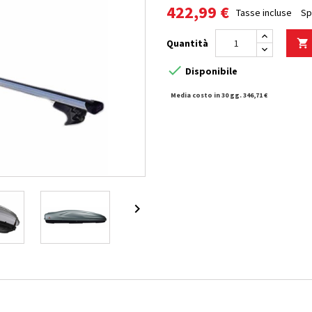
422,99 €
Tasse incluse
Sp
Quantità


Disponibile
Media costo in 30 gg. 346,71 €
