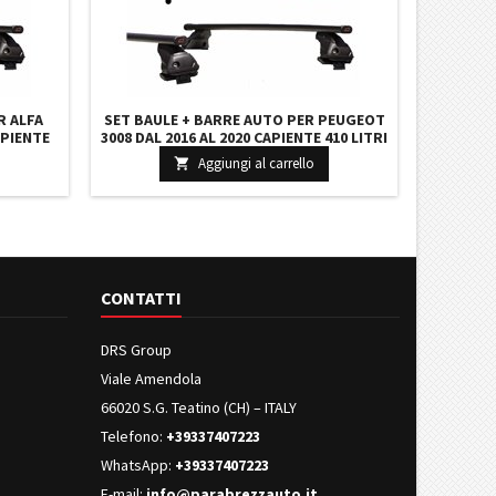
R ALFA
SET BAULE + BARRE AUTO PER PEUGEOT
APIENTE
3008 DAL 2016 AL 2020 CAPIENTE 410 LITRI
ARRE 110
COLORE GRIGIO CON CHIAVI BARRE 127
Aggiungi al carrello

CM + KIT ATTACCHI
CONTATTI
DRS Group
Viale Amendola
66020 S.G. Teatino (CH) – ITALY
Telefono:
+39337407223
WhatsApp:
+39337407223
E-mail:
info@parabrezzauto.it