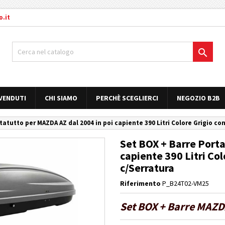
.it

 VENDUTI
CHI SIAMO
PERCHÈ SCEGLIERCI
NEGOZIO B2B
tatutto per MAZDA AZ dal 2004 in poi capiente 390 Litri Colore Grigio con
Set BOX + Barre Porta
capiente 390 Litri Col
c/Serratura
Riferimento
P_B24T02-VM25
Set BOX + Barre MAZDA