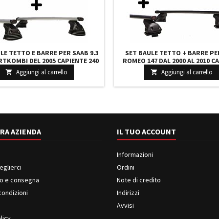
LE TETTO E BARRE PER SAAB 9.3
SET BAULE TETTO + BARRE PE
TKOMBI DEL 2005 CAPIENTE 240
ROMEO 147 DAL 2000 AL 2010 C
RIGIO CON SERRATURA BARRE 110
330 LITRI GRIGIO CON 2 CHIAVI B
Aggiungi al carrello
Aggiungi al carrello


CM C/KIT ATTACCHI
CM + KIT ATTACCHI
RA AZIENDA
IL TUO ACCOUNT
Informazioni
eglierci
Ordini
o e consegna
Note di credito
condizioni
Indirizzi
i
Avvisi
licy