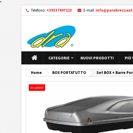
"
Telefono:
+39337407223
E-mail:
info@parabrezzauto
CATEGORIE
NUOVI PRODOTTI
PIÙ
Home
BOX PORTATUTTO
Set BOX + Barre Por
In saldo!