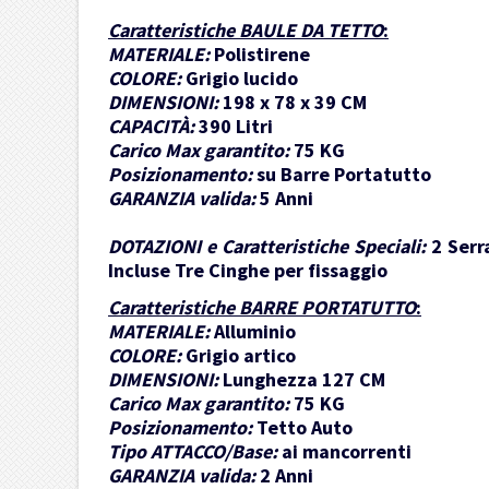
Caratteristiche BAULE DA TETTO
:
MATERIALE:
Polistirene
COLORE:
Grigio lucido
DIMENSIONI:
198 x 78 x 39 CM
CAPACITÀ:
390 Litri
Carico Max garantito:
75 KG
Posizionamento:
su Barre Portatutto
GARANZIA valida:
5 Anni
DOTAZIONI e Caratteristiche Speciali:
2 Serr
Incluse Tre Cinghe per fissaggio
Caratteristiche BARRE PORTATUTTO
:
MATERIALE:
Alluminio
COLORE:
Grigio artico
DIMENSIONI:
Lunghezza 127 CM
Carico Max garantito:
75 KG
Posizionamento:
Tetto Auto
Tipo ATTACCO/Base:
ai mancorrenti
GARANZIA valida:
2 Anni