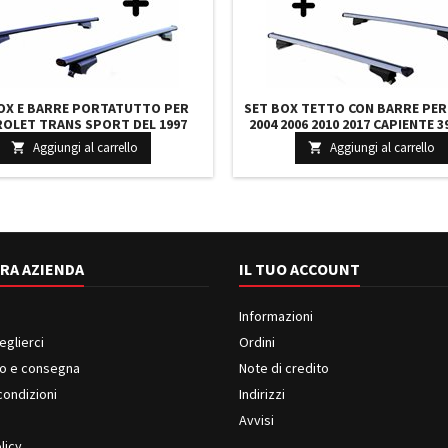
OX E BARRE PORTATUTTO PER
SET BOX TETTO CON BARRE PER
OLET TRANS SPORT DEL 1997
2004 2006 2010 2017 CAPIENTE 3
E 330 LITRI GRIGIO CON CHIAVE
IN GRIGIO LUCIDO CON 2 CHIAV
Aggiungi al carrello
Aggiungi al carrello


RRE 110 CM E KIT ATTACCHI
127 CM C/SERRATURA
RA AZIENDA
IL TUO ACCOUNT
Informazioni
eglierci
Ordini
o e consegna
Note di credito
condizioni
Indirizzi
i
Avvisi
licy