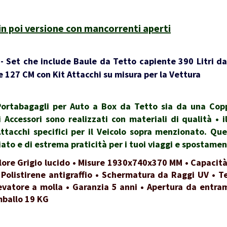
n poi versione con mancorrenti aperti
 Set che include Baule da Tetto capiente 390 Litri da
 127 CM con Kit Attacchi su misura per la Vettura
rtabagagli per Auto a Box da Tetto sia da una Coppi
i Accessori sono realizzati con materiali di qualità •
Attacchi specifici per il Veicolo sopra menzionato. Qu
to e di estrema praticità per i tuoi viaggi e spostamen
lore Grigio lucido • Misure 1930x740x370 MM • Capacità
 Polistirene antigraffio • Schermatura da Raggi UV • Te
evatore a molla • Garanzia 5 anni • Apertura da entrambi
mballo 19 KG