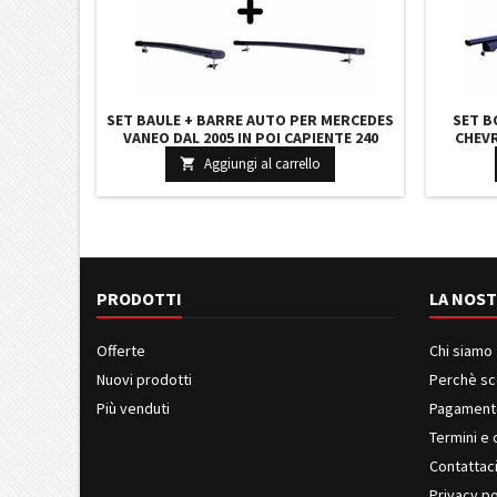
SET BAULE + BARRE AUTO PER MERCEDES
SET B
VANEO DAL 2005 IN POI CAPIENTE 240
CHEVR
LITRI GRIGIO CON SERRATURA BARRE 122
CAPIENT
Aggiungi al carrello

CM + KIT ATTACCHI
BA
PRODOTTI
LA NOST
Offerte
Chi siamo
Nuovi prodotti
Perchè sc
Più venduti
Pagament
Termini e 
Contattac
Privacy po