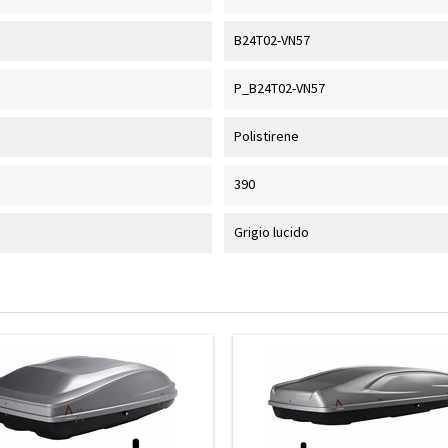
B24T02-VN57
P_B24T02-VN57
Polistirene
390
Grigio lucido