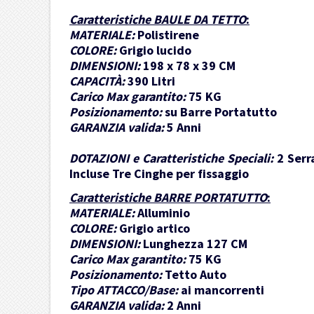
Caratteristiche BAULE DA TETTO
:
MATERIALE:
Polistirene
COLORE:
Grigio lucido
DIMENSIONI:
198 x 78 x 39 CM
CAPACITÀ:
390 Litri
Carico Max garantito:
75 KG
Posizionamento:
su Barre Portatutto
GARANZIA valida:
5 Anni
DOTAZIONI e Caratteristiche Speciali:
2 Serr
Incluse Tre Cinghe per fissaggio
Caratteristiche BARRE PORTATUTTO
:
MATERIALE:
Alluminio
COLORE:
Grigio artico
DIMENSIONI:
Lunghezza 127 CM
Carico Max garantito:
75 KG
Posizionamento:
Tetto Auto
Tipo ATTACCO/Base:
ai mancorrenti
GARANZIA valida:
2 Anni