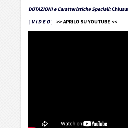
DOTAZIONI e Caratteristiche Speciali:
Chiusur
[
V I D E O
]
>> APRILO SU YOUTUBE <<