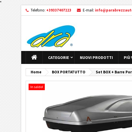
"
Telefono:
+39337407223
E-mail:
info@parabrezzauto
CATEGORIE
NUOVI PRODOTTI
PIÙ
Home
BOX PORTATUTTO
Set BOX + Barre Por
In saldo!