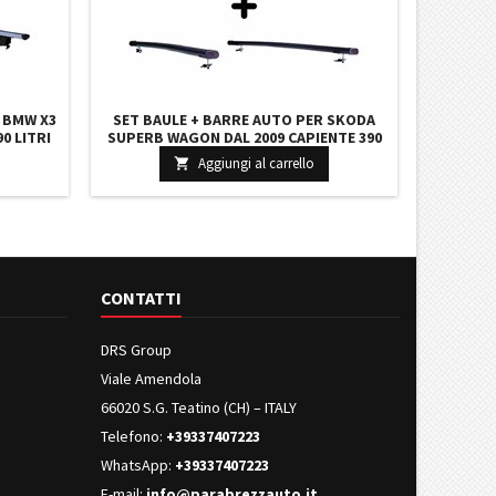
 BMW X3
SET BAULE + BARRE AUTO PER SKODA
90 LITRI
SUPERB WAGON DAL 2009 CAPIENTE 390
I BARRE
LITRI COLORE GRIGIO CON CHIAVE BARRE
Aggiungi al carrello

122 CM + KIT ATTACCHI
CONTATTI
DRS Group
Viale Amendola
66020 S.G. Teatino (CH) – ITALY
Telefono:
+39337407223
WhatsApp:
+39337407223
E-mail:
info@parabrezzauto.it