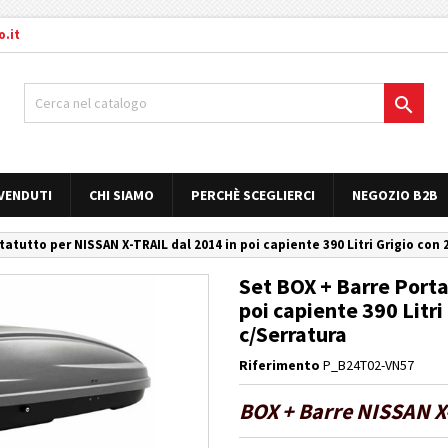
.it

 VENDUTI
CHI SIAMO
PERCHÈ SCEGLIERCI
NEGOZIO B2B
tatutto per NISSAN X-TRAIL dal 2014 in poi capiente 390 Litri Grigio con 
Set BOX + Barre Porta
poi capiente 390 Litri
c/Serratura
Riferimento
P_B24T02-VN57
BOX + Barre NISSAN X-