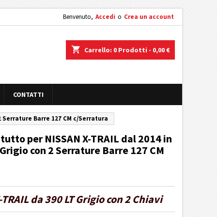
Benvenuto,
Accedi
o
Crea un account
shopping_cart
Carrello:
0
Prodotti - 0,00 €
CONTATTI
2 Serrature Barre 127 CM c/Serratura
tutto per NISSAN X-TRAIL dal 2014 in
 Grigio con 2 Serrature Barre 127 CM
TRAIL da 390 LT Grigio con 2 Chiavi