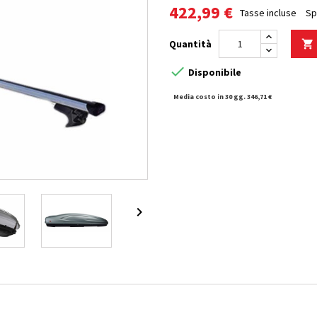
422,99 €
Tasse incluse
Sp
Quantità


Disponibile
Media costo in 30 gg. 346,71 €
