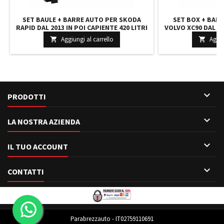
SET BAULE + BARRE AUTO PER SKODA
SET BOX + BAR
RAPID DAL 2013 IN POI CAPIENTE 420 LITRI
VOLVO XC90 DAL 20
COLORE GRIGIO CON CHIAVE BARRE 127 CM
LITRI NERO CON 2
Aggiungi al carrello
Aggiu


+ KIT ATTACCHI
CM + K

PRODOTTI

LA NOSTRA AZIENDA

IL TUO ACCOUNT

CONTATTI
Parabrezzauto - IT02759110691