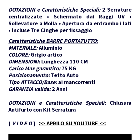
DOTAZIONI e Caratteristiche Speciali:
2 Serrature
centralizzate • Schermato dai Raggi UV •
Sollevatore a Molla • Apertura da entrambo i lati
• Incluse Tre Cinghe per fissaggio
Caratteristiche BARRE PORTATUTTO
:
MATERIALE:
Alluminio
COLORE:
Grigio artico
DIMENSIONI:
Lunghezza 110 CM
Carico Max garantito:
75 KG
Posizionamento:
Tetto Auto
Tipo ATTACCO/Base:
ai mancorrenti
GARANZIA valida:
2 Anni
DOTAZIONI e Caratteristiche Speciali:
Chiusura
Antifurto con Kit Serratura
[
V I D E O
]
>> APRILO SU YOUTUBE <<