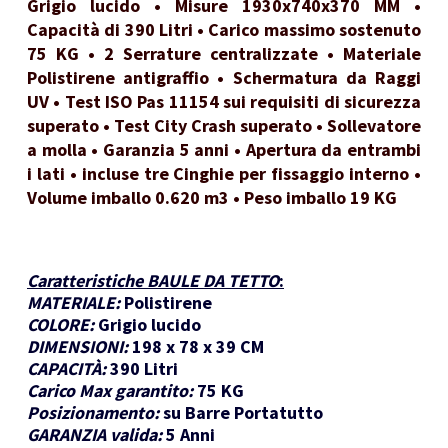
Grigio lucido • Misure 1930x740x370 MM •
Capacità di 390 Litri • Carico massimo sostenuto
75 KG • 2 Serrature centralizzate • Materiale
Polistirene antigraffio • Schermatura da Raggi
UV • Test ISO Pas 11154 sui requisiti di sicurezza
superato • Test City Crash superato • Sollevatore
a molla • Garanzia 5 anni • Apertura da entrambi
i lati • incluse tre Cinghie per fissaggio interno •
Volume imballo 0.620 m3 • Peso imballo 19 KG
Caratteristiche BAULE DA TETTO
:
MATERIALE:
Polistirene
COLORE:
Grigio lucido
DIMENSIONI:
198 x 78 x 39 CM
CAPACITÀ:
390 Litri
Carico Max garantito:
75 KG
Posizionamento:
su Barre Portatutto
GARANZIA valida:
5 Anni