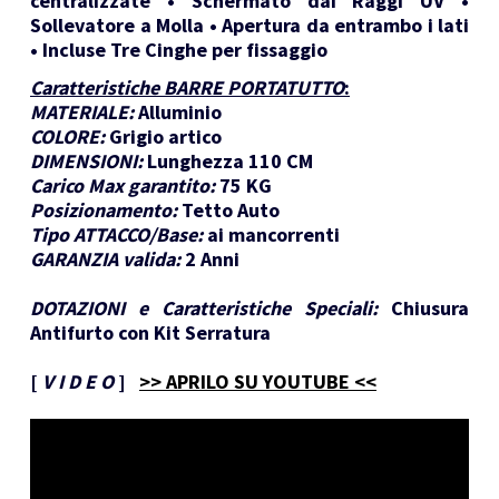
centralizzate • Schermato dai Raggi UV •
Sollevatore a Molla • Apertura da entrambo i lati
• Incluse Tre Cinghe per fissaggio
Caratteristiche BARRE PORTATUTTO
:
MATERIALE:
Alluminio
COLORE:
Grigio artico
DIMENSIONI:
Lunghezza 110 CM
Carico Max garantito:
75 KG
Posizionamento:
Tetto Auto
Tipo ATTACCO/Base:
ai mancorrenti
GARANZIA valida:
2 Anni
DOTAZIONI e Caratteristiche Speciali:
Chiusura
Antifurto con Kit Serratura
[
V I D E O
]
>> APRILO SU YOUTUBE <<