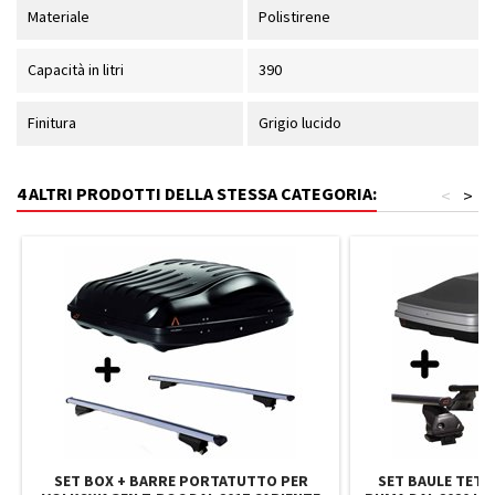
Materiale
Polistirene
Capacità in litri
390
Finitura
Grigio lucido
4 ALTRI PRODOTTI DELLA STESSA CATEGORIA:
<
>
SET BOX + BARRE PORTATUTTO PER
SET BAULE TETT