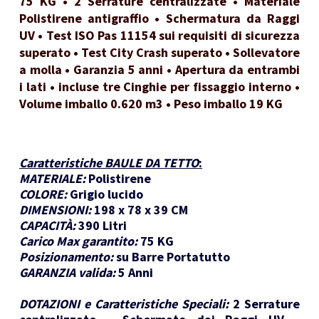
75 KG • 2 Serrature centralizzate • Materiale
Polistirene antigraffio • Schermatura da Raggi
UV • Test ISO Pas 11154 sui requisiti di sicurezza
superato • Test City Crash superato • Sollevatore
a molla • Garanzia 5 anni • Apertura da entrambi
i lati • incluse tre Cinghie per fissaggio interno •
Volume imballo 0.620 m3 • Peso imballo 19 KG
Caratteristiche BAULE DA TETTO
:
MATERIALE:
Polistirene
COLORE:
Grigio lucido
DIMENSIONI:
198 x 78 x 39 CM
CAPACITÀ:
390 Litri
Carico Max garantito:
75 KG
Posizionamento:
su Barre Portatutto
GARANZIA valida:
5 Anni
DOTAZIONI e Caratteristiche Speciali:
2 Serrature