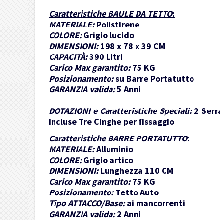
Caratteristiche BAULE DA TETTO
:
MATERIALE:
Polistirene
COLORE:
Grigio lucido
DIMENSIONI:
198 x 78 x 39 CM
CAPACITÀ:
390 Litri
Carico Max garantito:
75 KG
Posizionamento:
su Barre Portatutto
GARANZIA valida:
5 Anni
DOTAZIONI e Caratteristiche Speciali:
2 Serr
Incluse Tre Cinghe per fissaggio
Caratteristiche BARRE PORTATUTTO
:
MATERIALE:
Alluminio
COLORE:
Grigio artico
DIMENSIONI:
Lunghezza 110 CM
Carico Max garantito:
75 KG
Posizionamento:
Tetto Auto
Tipo ATTACCO/Base:
ai mancorrenti
GARANZIA valida:
2 Anni