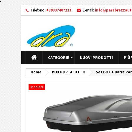
"
Telefono:
+39337407223
E-mail:
info@parabrezzauto
CATEGORIE
NUOVI PRODOTTI
PIÙ
Home
BOX PORTATUTTO
Set BOX + Barre Por
In saldo!