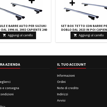
ULE E BARRE AUTO PER SUZUKI
SET BOX TETTO CON BARRE PE
DAL 1996 AL 2002 CAPIENTE 240
DOBLO DAL 2023 IN POI CAPIEN
OLORE GRIGIO CON CHIAVE BARRE
LITRI COLORE NERO CON 2 SER
Aggiungi al carrello
Aggiungi al carrello


110 CM C/SERRATURA
BARRE 127 CM C/SERRATU
RA AZIENDA
IL TUO ACCOUNT
Informazioni
eglierci
Ordini
o e consegna
Note di credito
condizioni
Indirizzi
i
Avvisi
licy