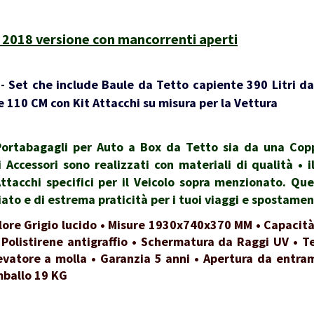
 2018 versione con mancorrenti aperti
 Set che include Baule da Tetto capiente 390 Litri da
 110 CM con Kit Attacchi su misura per la Vettura
rtabagagli per Auto a Box da Tetto sia da una Coppi
i Accessori sono realizzati con materiali di qualità •
Attacchi specifici per il Veicolo sopra menzionato. Qu
to e di estrema praticità per i tuoi viaggi e spostamen
lore Grigio lucido • Misure 1930x740x370 MM • Capacità
 Polistirene antigraffio • Schermatura da Raggi UV • Te
evatore a molla • Garanzia 5 anni • Apertura da entrambi
mballo 19 KG