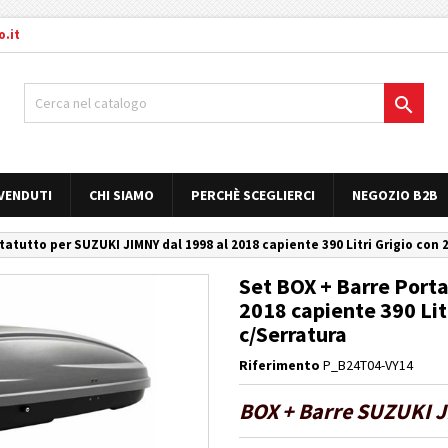
.it

 VENDUTI
CHI SIAMO
PERCHÈ SCEGLIERCI
NEGOZIO B2B
tatutto per SUZUKI JIMNY dal 1998 al 2018 capiente 390 Litri Grigio con 
Set BOX + Barre Port
2018 capiente 390 Lit
c/Serratura
Riferimento
P_B24T04-VY14
BOX + Barre SUZUKI J