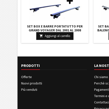
SET BOX E BARRE PORTATUTTO PER
SET BA
GRAND VOYAGER DAL 2001 AL 2008
BALENO 
CAPIENTE 330 LITRI GRIGIO CON CHIAVE
LITRI C
Aggiungi al carrello

BARRE 127 CM E KIT ATTACCHI
PRODOTTI
LA NOST
Offerte
Chi siamo
Nuovi prodotti
Perchè sc
Più venduti
Pagament
Termini e 
Contattac
Privacy po