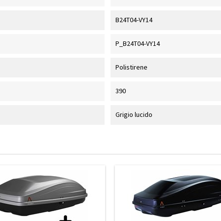
B24T04-VY14
P_B24T04-VY14
Polistirene
390
Grigio lucido