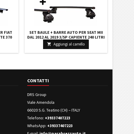
R FIAT
SET BAULE + BARRE AUTO PER SEAT MII
TE 370
DAL 2012 AL 2019 3/5P CAPIENTE 240 LITRI
RATURE
COLORE NERO CON CHIAVE BARRE 127 CM
Aggiungi al carrello

RA
+ KIT ATTACCHI
CONTATTI
DRS Group
Viale Amendola
66020 S.G. Teatino (CH) – ITALY
Telefono:
+39337407223
WhatsApp:
+39337407223
E-mail:
info@parabrezzauto.it