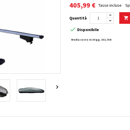
405,99 €
Tasse incluse
Sp
Quantità


Disponibile
Media costo in 30 gg. 332,78 €
