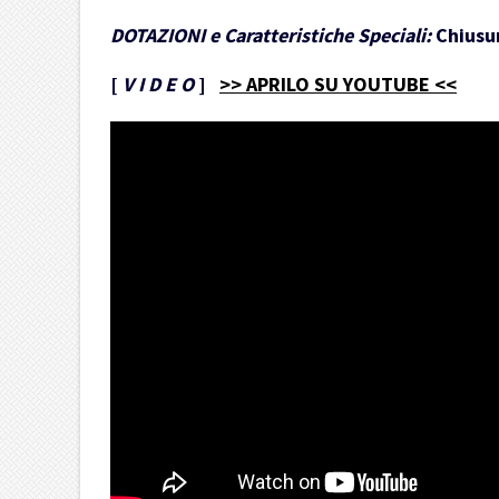
DOTAZIONI e Caratteristiche Speciali:
Chiusur
[
V I D E O
]
>> APRILO SU YOUTUBE <<