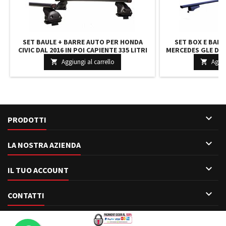
SET BAULE + BARRE AUTO PER HONDA
SET BOX E BAR
CIVIC DAL 2016 IN POI CAPIENTE 335 LITRI
MERCEDES GLE DAL 
COLORE NERO CON 2 CHIAVI BARRE 127 CM
240 LITRI GRIGIO
Aggiungi al carrello
Aggiu


+ KIT ATTACCHI
110 CM E

PRODOTTI

LA NOSTRA AZIENDA

IL TUO ACCOUNT

CONTATTI