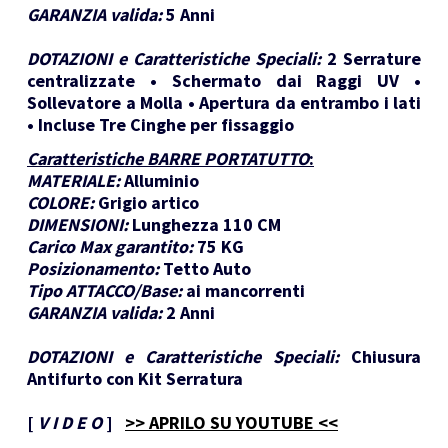
GARANZIA valida:
5 Anni
DOTAZIONI e Caratteristiche Speciali:
2 Serrature
centralizzate • Schermato dai Raggi UV •
Sollevatore a Molla • Apertura da entrambo i lati
• Incluse Tre Cinghe per fissaggio
Caratteristiche BARRE PORTATUTTO
:
MATERIALE:
Alluminio
COLORE:
Grigio artico
DIMENSIONI:
Lunghezza 110 CM
Carico Max garantito:
75 KG
Posizionamento:
Tetto Auto
Tipo ATTACCO/Base:
ai mancorrenti
GARANZIA valida:
2 Anni
DOTAZIONI e Caratteristiche Speciali:
Chiusura
Antifurto con Kit Serratura
[
V I D E O
]
>> APRILO SU YOUTUBE <<