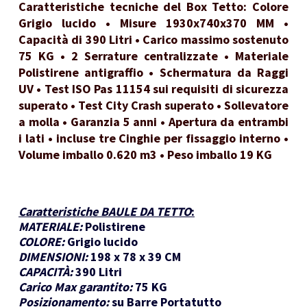
Caratteristiche tecniche del Box Tetto: Colore
Grigio lucido • Misure 1930x740x370 MM •
Capacità di 390 Litri • Carico massimo sostenuto
75 KG • 2 Serrature centralizzate • Materiale
Polistirene antigraffio • Schermatura da Raggi
UV • Test ISO Pas 11154 sui requisiti di sicurezza
superato • Test City Crash superato • Sollevatore
a molla • Garanzia 5 anni • Apertura da entrambi
i lati • incluse tre Cinghie per fissaggio interno •
Volume imballo 0.620 m3 • Peso imballo 19 KG
Caratteristiche BAULE DA TETTO
:
MATERIALE:
Polistirene
COLORE:
Grigio lucido
DIMENSIONI:
198 x 78 x 39 CM
CAPACITÀ:
390 Litri
Carico Max garantito:
75 KG
Posizionamento:
su Barre Portatutto