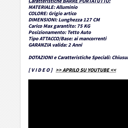
Caratteristiche BARRE PORTATUTTO
:
MATERIALE:
Alluminio
COLORE:
Grigio artico
DIMENSIONI:
Lunghezza 127 CM
Carico Max garantito:
75 KG
Posizionamento:
Tetto Auto
Tipo ATTACCO/Base:
ai mancorrenti
GARANZIA valida:
2 Anni
DOTAZIONI e Caratteristiche Speciali:
Chiusur
[
V I D E O
]
>> APRILO SU YOUTUBE <<