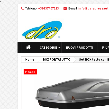
"
Telefono:
+39337407223
E-mail:
info@parabrezzauto
CATEGORIE
NUOVI PRODOTTI
PIÙ
Home
BOX PORTATUTTO
Set BOX tetto con B
In saldo!