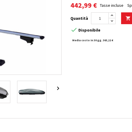
442,99 €
Tasse incluse
Sp
Quantità


Disponibile
Media costo in 30 gg. 363,11 €
