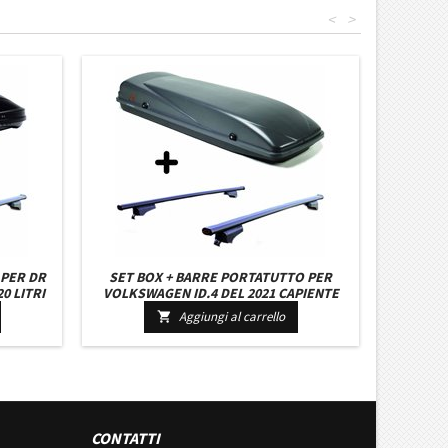
<
>
 PER DR
SET BOX + BARRE PORTATUTTO PER
20 LITRI
VOLKSWAGEN ID.4 DEL 2021 CAPIENTE
E BARRE
410 LITRI COLORE GRIGIO CON CHIAVI
Aggiungi al carrello

BARRE 127 CM + KIT ATTACCHI
CONTATTI