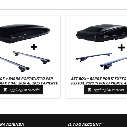
BOX + BARRE PORTATUTTO PER
SET BOX + BARRE PORTATUTTO
AX 7 DAL 2010 AL 2015 CAPIENTE
F35 DAL 2020 IN POI CAPIENTE 4
RI NERO CON 2 SERRATURE BARRE
COLORE NERO CON 2 SERRATUR
Aggiungi al carrello
Aggiungi al carrello


127 CM C/SERRATURA
127 CM + KIT ATTACCHI
RA AZIENDA
IL TUO ACCOUNT