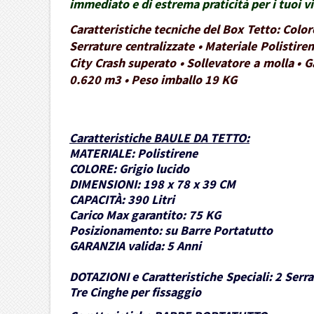
immediato e di estrema praticità per i tuoi 
Caratteristiche tecniche del Box Tetto: Colo
Serrature centralizzate • Materiale Polistire
City Crash superato • Sollevatore a molla • G
0.620 m3 • Peso imballo 19 KG
Caratteristiche BAULE DA TETTO
:
MATERIALE:
Polistirene
COLORE:
Grigio lucido
DIMENSIONI:
198 x 78 x 39 CM
CAPACITÀ:
390 Litri
Carico Max garantito:
75 KG
Posizionamento:
su Barre Portatutto
GARANZIA valida:
5 Anni
DOTAZIONI e Caratteristiche Speciali:
2 Serra
Tre Cinghe per fissaggio