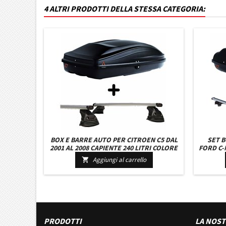
4 ALTRI PRODOTTI DELLA STESSA CATEGORIA:
BOX E BARRE AUTO PER CITROEN C5 DAL
SET 
2001 AL 2008 CAPIENTE 240 LITRI COLORE
FORD C-M
NERO CON SERRATURA BARRE 127 CM
390 LIT
Aggiungi al carrello

C/KIT ATTACCHI NUOVO
PRODOTTI
LA NOST