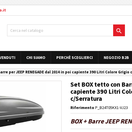
.it

 VENDUTI
CHI SIAMO
PERCHÈ SCEGLIERCI
NEGOZIO B2B
arre per JEEP RENEGADE dal 2014 in poi capiente 390 Litri Colore Grigio 
Set BOX tetto con Ba
capiente 390 Litri Col
c/Serratura
Riferimento
P_B24T05KX1-VJ23
BOX + Barre JEEP REN