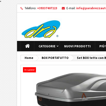
"
Telefono:
+39337407223
E-mail:
info@parabrezzauto
CATEGORIE
NUOVI PRODOTTI
PIÙ
Home
BOX PORTATUTTO
Set BOX tetto con B
In saldo!