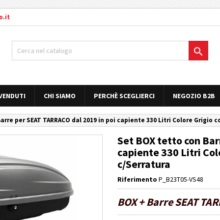
.it

 VENDUTI
CHI SIAMO
PERCHÈ SCEGLIERCI
NEGOZIO B2B
arre per SEAT TARRACO dal 2019 in poi capiente 330 Litri Colore Grigio c
Set BOX tetto con Bar
capiente 330 Litri Col
c/Serratura
Riferimento
P_B23T05-VS48
BOX + Barre SEAT TARR