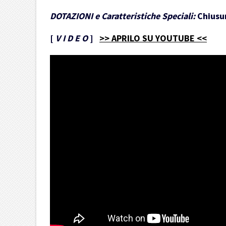
DOTAZIONI e Caratteristiche Speciali:
Chiusur
[
V I D E O
]
>> APRILO SU YOUTUBE <<