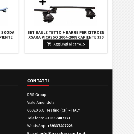
R SKODA
SET BAULE TETTO + BARRE PER CITROEN
PIENTE
XSARA PICASSO 2004-2008 CAPIENTE 330
RA BARRE
LITRI GRIGIO CON 2 CHIAVI BARRE 110 CM
Aggiungi al carrello

+ KIT ATTACCHI
CONTATTI
DRS Group
Viale Amendola
66020 S.G. Teatino (CH) – ITALY
Telefono:
+39337407223
WhatsApp:
+39337407223
E-mail:
info@parabrezzauto.it