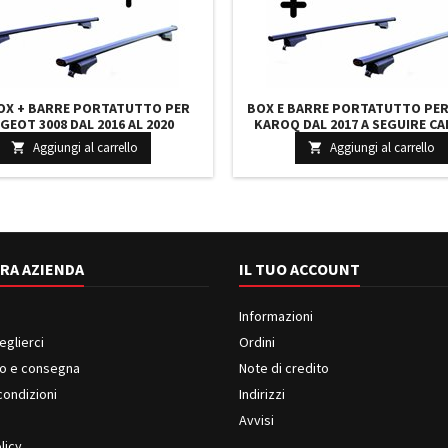
OX + BARRE PORTATUTTO PER
BOX E BARRE PORTATUTTO PE
GEOT 3008 DAL 2016 AL 2020
KAROQ DAL 2017 A SEGUIRE CA
IENTE 390 LITRI GRIGIO CON
390 LITRI GRIGIO CON SERRATU
Aggiungi al carrello
Aggiungi al carrello


RATURA BARRE 110 CM + KIT
127 CM E KIT ATTACCHI
ATTACCHI
RA AZIENDA
IL TUO ACCOUNT
Informazioni
eglierci
Ordini
o e consegna
Note di credito
condizioni
Indirizzi
i
Avvisi
licy