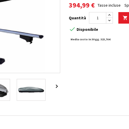
394,99 €
Tasse incluse
Sp
Quantità


Disponibile
Media costo in 30 gg. 323,76 €
