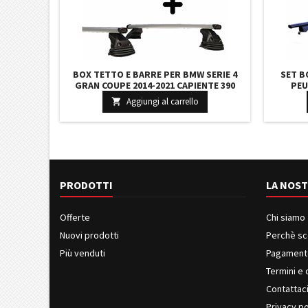
BOX TETTO E BARRE PER BMW SERIE 4
SET B
GRAN COUPE 2014-2021 CAPIENTE 390
PEU
LITRI GRIGIO CON SERRATURA BARRE 110
CAP
Aggiungi al carrello

CM C/KIT ATTACCHI NUOVO
SER
PRODOTTI
LA NOST
Offerte
Chi siamo
Nuovi prodotti
Perchè sc
Più venduti
Pagament
Termini e 
Contattac
Privacy po