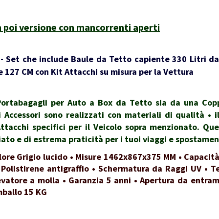
 poi versione con mancorrenti aperti
 Set che include Baule da Tetto capiente 330 Litri da
 127 CM con Kit Attacchi su misura per la Vettura
rtabagagli per Auto a Box da Tetto sia da una Coppi
i Accessori sono realizzati con materiali di qualità •
Attacchi specifici per il Veicolo sopra menzionato. Qu
to e di estrema praticità per i tuoi viaggi e spostamen
lore Grigio lucido • Misure 1462x867x375 MM • Capacità
 Polistirene antigraffio • Schermatura da Raggi UV • Te
evatore a molla • Garanzia 5 anni • Apertura da entrambi
mballo 15 KG