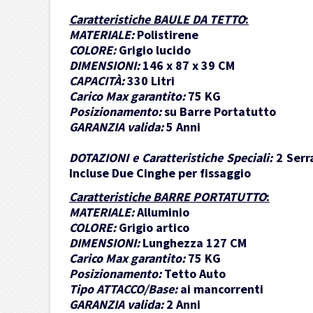
Caratteristiche BAULE DA TETTO
:
MATERIALE:
Polistirene
COLORE:
Grigio lucido
DIMENSIONI:
146 x 87 x 39 CM
CAPACITÀ:
330 Litri
Carico Max garantito:
75 KG
Posizionamento:
su Barre Portatutto
GARANZIA valida:
5 Anni
DOTAZIONI e Caratteristiche Speciali:
2 Serr
Incluse Due Cinghe per fissaggio
Caratteristiche BARRE PORTATUTTO
:
MATERIALE:
Alluminio
COLORE:
Grigio artico
DIMENSIONI:
Lunghezza 127 CM
Carico Max garantito:
75 KG
Posizionamento:
Tetto Auto
Tipo ATTACCO/Base:
ai mancorrenti
GARANZIA valida:
2 Anni