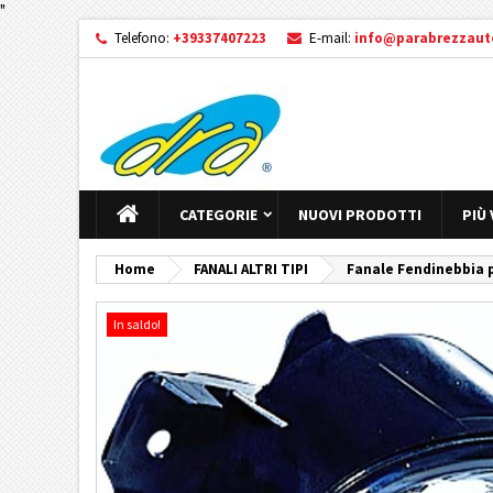
"
Telefono:
+39337407223
E-mail:
info@parabrezzauto
CATEGORIE
NUOVI PRODOTTI
PIÙ
Home
FANALI ALTRI TIPI
Fanale Fendinebbia 
In saldo!