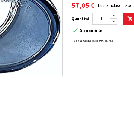
57,05 €
Tasse incluse
Sped
Quantità


Disponibile
Media costo in 30 gg. 46,76 €