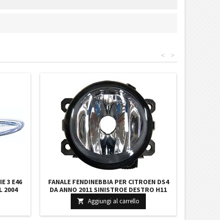
<
>
E 3 E46
FANALE FENDINEBBIA PER CITROEN DS4
L 2004
DA ANNO 2011 SINISTROE DESTRO H11
ANCA
EQUIVALENTE FARI VALEO 6208Q3 3647902
Aggiungi al carrello
