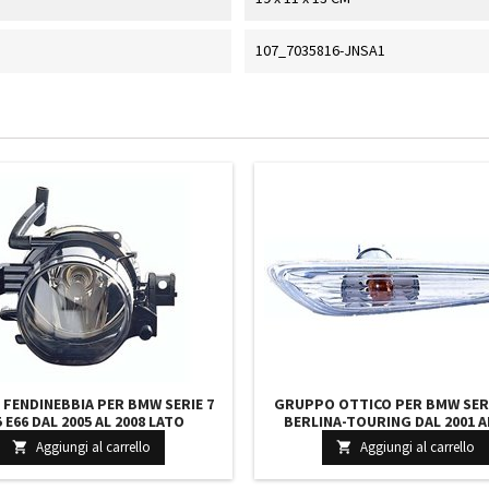
107_7035816-JNSA1
 FENDINEBBIA PER BMW SERIE 7
GRUPPO OTTICO PER BMW SERI
 E66 DAL 2005 AL 2008 LATO
BERLINA-TOURING DAL 2001 A
PASSEGGERO HB4
LATERALE DESTRO LUCE BI
Aggiungi al carrello
Aggiungi al carrello

