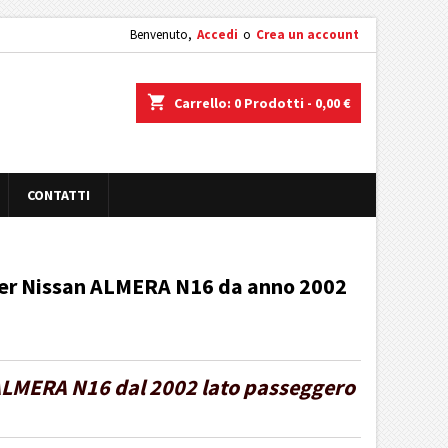
Benvenuto,
Accedi
o
Crea un account
shopping_cart
Carrello:
0
Prodotti - 0,00 €
CONTATTI
per Nissan ALMERA N16 da anno 2002
LMERA N16 dal 2002 lato passeggero