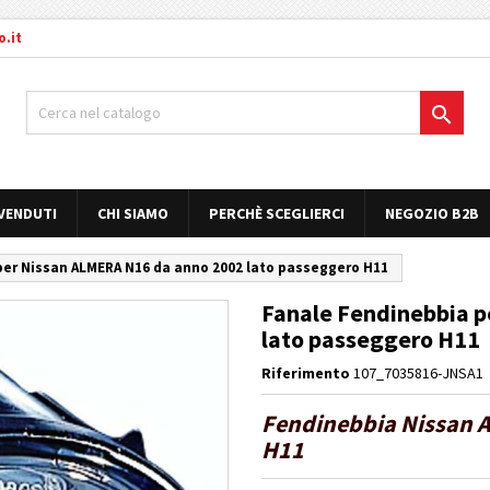
.it

 VENDUTI
CHI SIAMO
PERCHÈ SCEGLIERCI
NEGOZIO B2B
per Nissan ALMERA N16 da anno 2002 lato passeggero H11
Fanale Fendinebbia 
lato passeggero H11
Riferimento
107_7035816-JNSA1
Fendinebbia Nissan A
H11