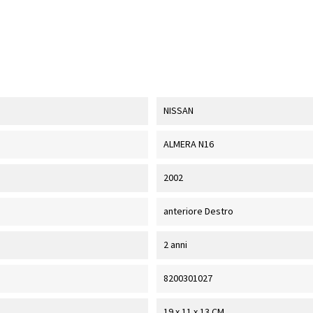
NISSAN
ALMERA N16
2002
anteriore Destro
2 anni
8200301027
19 x 11 x 13 CM