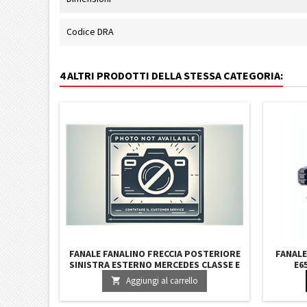
Codice DRA
4 ALTRI PRODOTTI DELLA STESSA CATEGORIA:
FANALE FANALINO FRECCIA POSTERIORE
FANALE
SINISTRA ESTERNO MERCEDES CLASSE E
E65
W212 DAL 2013 IN POI
Aggiungi al carrello
