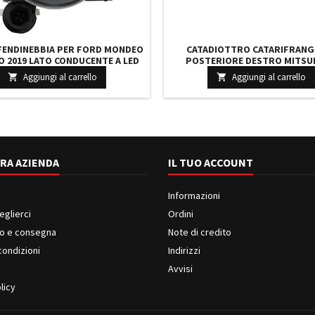
FENDINEBBIA PER FORD MONDEO
CATADIOTTRO CATARIFRANG
O 2019 LATO CONDUCENTE A LED
POSTERIORE DESTRO MITSU
2358843 2267330
LANCER DAL 2007 IN POI
Aggiungi al carrello
Aggiungi al carrello


RA AZIENDA
IL TUO ACCOUNT
Informazioni
eglierci
Ordini
o e consegna
Note di credito
condizioni
Indirizzi
i
Avvisi
licy