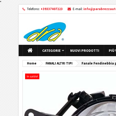
"
Telefono:
+39337407223
E-mail:
info@parabrezzauto
CATEGORIE
NUOVI PRODOTTI
PIÙ
Home
FANALI ALTRI TIPI
Fanale Fendinebbia p
In saldo!