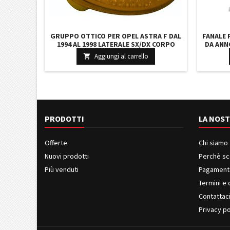
GRUPPO OTTICO PER OPEL ASTRA F DAL
FANALE 
1994 AL 1998 LATERALE SX/DX CORPO
DA ANN
GIALLO LUCE ARANCIO
Aggiungi al carrello

PRODOTTI
LA NOST
Offerte
Chi siamo
Nuovi prodotti
Perchè sc
Più venduti
Pagament
Termini e 
Contattac
Privacy po