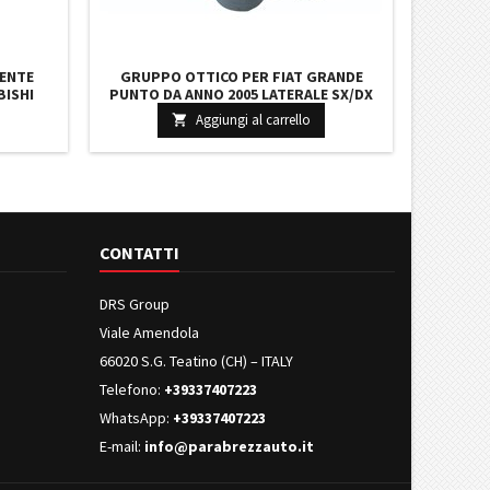
ENTE
GRUPPO OTTICO PER FIAT GRANDE
BISHI
PUNTO DA ANNO 2005 LATERALE SX/DX
LUCE BIANCA 51717793 51942933
Aggiungi al carrello

CONTATTI
DRS Group
Viale Amendola
66020 S.G. Teatino (CH) – ITALY
Telefono:
+39337407223
WhatsApp:
+39337407223
E-mail:
info@parabrezzauto.it