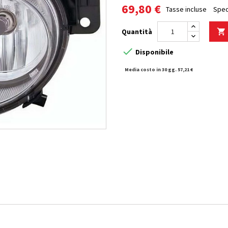
69,80 €
Tasse incluse
Sped
Quantità


Disponibile
Media costo in 30 gg. 57,21 €