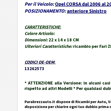
Per il Veicolo:
Opel CORSA dal 2006 al 2
POSIZIONAMENTO:
anteriore Sinistro
CARATTERISTICHE
:
Colore Articolo:
Dimensioni:
22 x 14 x 18 CM
Ulteriori Caratteristiche:
ricambio per Fari 
CODICI OE-OEM
:
13262573
* ATTENZIONE alla Versione: in alcuni cas
rispetto ad altri Modelli * Per qualsiasi 
Parabrezzauto.it dispone di Ricambi per Auto, Ve
disposizione per chiarire ogni tuo dubbio prima 