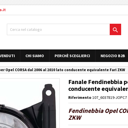
.it

 VENDUTI
CHI SIAMO
PERCHÈ SCEGLIERCI
NEGOZIO B2B
er Opel CORSA dal 2006 al 2010 lato conducente equivalente Fari ZKW
Fanale Fendinebbia p
conducente equivalen
Riferimento
107_6037819-JOPC7
Fendinebbia Opel COR
ZKW