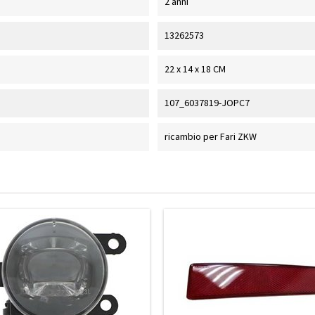
2 anni
13262573
22 x 14 x 18 CM
107_6037819-JOPC7
ricambio per Fari ZKW