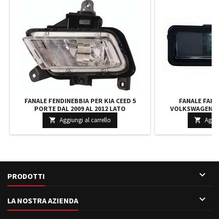
FANALE FENDINEBBIA PER KIA CEED 5
FANALE FANA
PORTE DAL 2009 AL 2012 LATO
VOLKSWAGEN PO
CONDUCENTE
Aggiungi al carrello
Aggiu



PRODOTTI

LA NOSTRA AZIENDA