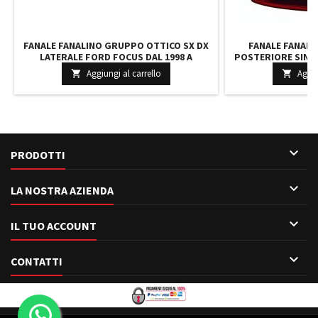
FANALE FANALINO GRUPPO OTTICO SX DX
FANALE FANAL
LATERALE FORD FOCUS DAL 1998 A
POSTERIORE SINI
SEGUIRE
200
Aggiungi al carrello
Aggiu



PRODOTTI

LA NOSTRA AZIENDA

IL TUO ACCOUNT

CONTATTI