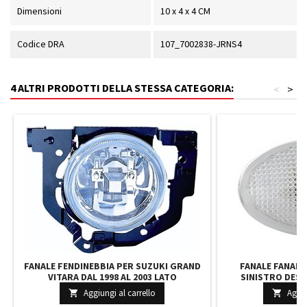
Dimensioni
10 x 4 x 4 CM
Codice DRA
107_7002838-JRNS4
4 ALTRI PRODOTTI DELLA STESSA CATEGORIA:
<
>
FANALE FENDINEBBIA PER SUZUKI GRAND
FANALE FANAL
VITARA DAL 1998 AL 2003 LATO
SINISTRO DES
CONDUCENTE H3
TRANSIT D
Aggiungi al carrello
Aggiu

