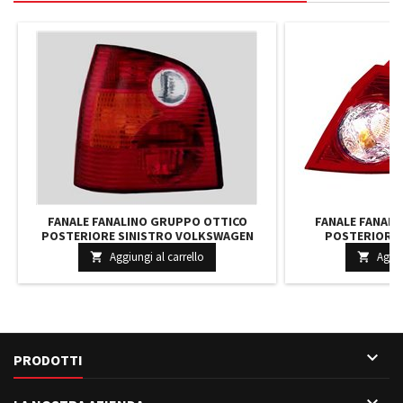
FANALE FANALINO GRUPPO OTTICO
FANALE FANAL
POSTERIORE SINISTRO VOLKSWAGEN
POSTERIORE
POLO DAL 2001 AL 2006
CHEVROLET LACE
Aggiungi al carrello
Aggiu



PRODOTTI