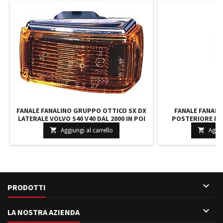
FANALE FANALINO GRUPPO OTTICO SX DX
FANALE FANAL
LATERALE VOLVO S40 V40 DAL 2000 IN POI
POSTERIORE DE
PORTE DAL
Aggiungi al carrello
Aggiu



PRODOTTI

LA NOSTRA AZIENDA