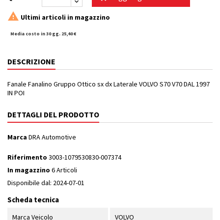

Ultimi articoli in magazzino
Media costo in 30 gg. 25,40 €
DESCRIZIONE
Fanale Fanalino Gruppo Ottico sx dx Laterale VOLVO S70 V70 DAL 1997
IN POI
DETTAGLI DEL PRODOTTO
Marca
DRA Automotive
Riferimento
3003-1079530830-007374
In magazzino
6 Articoli
Disponibile dal:
2024-07-01
Scheda tecnica
Marca Veicolo
VOLVO