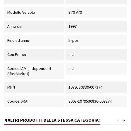
Modello Veicolo
S70 V70
Anno dal
1997
Fino ad anno
In poi
Con Primer
n.d.
Codice IAM (Independent
n.d.
AfterMarket)
MPN
1079530830-007374
Codice DRA
3003-1079530830-007374
4 ALTRI PRODOTTI DELLA STESSA CATEGORIA:
<
>