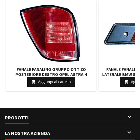
FANALE FANALINO GRUPPO OTTICO
FANALE FANALIN
POSTERIORE DESTRO OPEL ASTRA H
LATERALE BMW SERIE
STATION WAGON DAL 2004 AL 2007
Aggiungi al carrello
Aggiu



PRODOTTI

LA NOSTRA AZIENDA