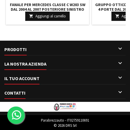
FANALE PER MERCEDES CLASSE C W203 SW
GRUPPO OTTICO P
DAL 2004 AL 2007 POSTERIORE SINISTRO
4 PORTE DAL 200
EQUIVALENTE FARI MAGNETI MARELLI LUCI
DESTRO FUMÉ L
Aggiungi al carrello
Aggiu


BIANCO E ROSSO

PRODOTTI

LA NOSTRA AZIENDA

IL TUO ACCOUNT

CONTATTI
Parabrezzauto - IT02759110691
© 2026 DRS Srl