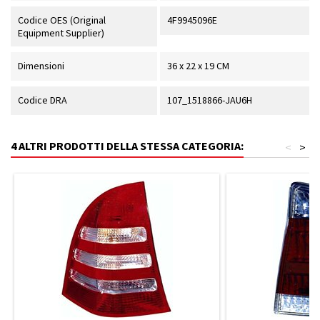
Codice OES (Original
4F9945096E
Equipment Supplier)
Dimensioni
36 x 22 x 19 CM
Codice DRA
107_1518866-JAU6H
4 ALTRI PRODOTTI DELLA STESSA CATEGORIA:
<
>