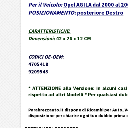
Per il Veicolo:
Opel AGILA dal 2000 al 2
POSIZIONAMENTO:
posteriore Destro
CARATTERISTICHE
:
Dimensioni:
42 x 26 x 12 CM
CODICI OE-OEM
:
4705418
9209545
* ATTENZIONE alla Versione: in alcuni cas
rispetto ad altri Modelli * Per qualsiasi 
Parabrezzauto.it dispone di Ricambi per Auto, Ve
disposizione per chiarire ogni tuo dubbio prima 