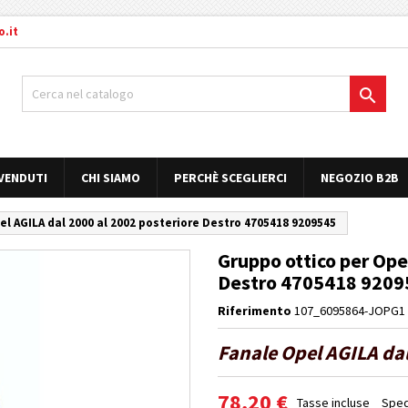
.it

 VENDUTI
CHI SIAMO
PERCHÈ SCEGLIERCI
NEGOZIO B2B
el AGILA dal 2000 al 2002 posteriore Destro 4705418 9209545
Gruppo ottico per Ope
Destro 4705418 9209
Riferimento
107_6095864-JOPG1
Fanale Opel AGILA dal
78,20 €
Tasse incluse
Sped