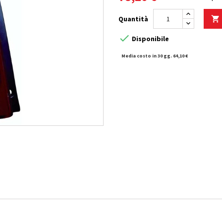
Quantità


Disponibile
Media costo in 30 gg. 64,10 €