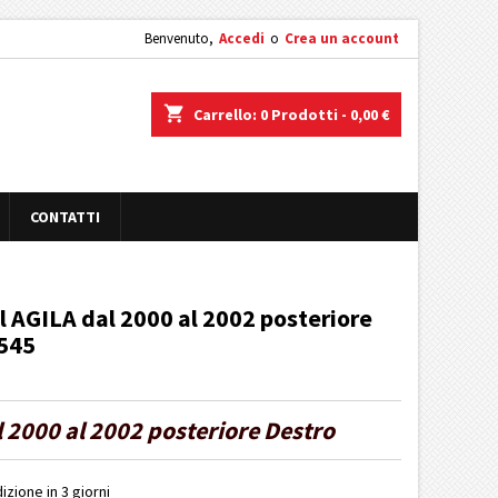
Benvenuto,
Accedi
o
Crea un account
shopping_cart
Carrello:
0
Prodotti - 0,00 €
CONTATTI
l AGILA dal 2000 al 2002 posteriore
545
 2000 al 2002 posteriore Destro
izione in 3 giorni