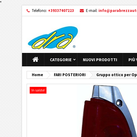
"
Telefono:
+39337407223
E-mail:
info@parabrezzauto
CATEGORIE
NUOVI PRODOTTI
PIÙ
Home
FARI POSTERIORI
Gruppo ottico per Op
In saldo!