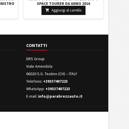
SINISTRO
SPACE TOURER DA ANNO 2016
POSTERIORE SINISTRO 9808243180
Aggiungi al carrello

SU001A4081
CONTATTI
DRS Group
Viale Amendola
66020 S.G. Teatino (CH) – ITALY
Telefono:
+39337407223
WhatsApp:
+39337407223
E-mail:
info@parabrezzauto.it