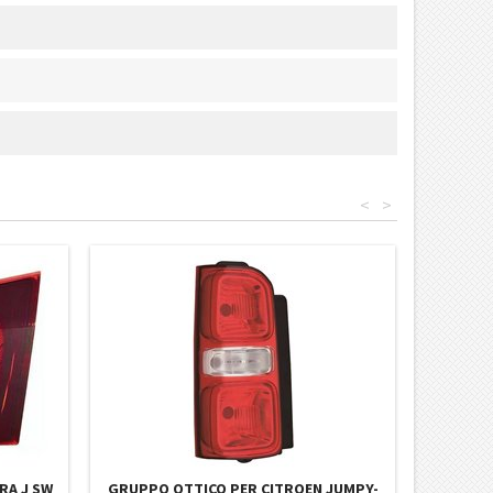
<
>
RA J SW
GRUPPO OTTICO PER CITROEN JUMPY-