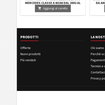
MERCEDES CLASSE A W168 DAL 2002 AL
DA AN
2004
Aggiungi al carrello

PRODOTTI
LA NOST
Offerte
Chi siamo
Nuovi prodotti
Perchè sc
Più venduti
Pagament
Termini e 
Contattac
Privacy po