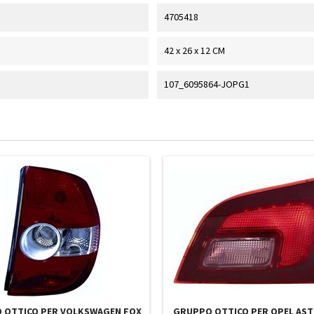
4705418
42 x 26 x 12 CM
107_6095864-JOPG1
 OTTICO PER VOLKSWAGEN FOX
GRUPPO OTTICO PER OPEL AST