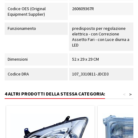
Codice OES (Original
260609367R
Equipment Supplier)
Funzionamento
predisposto per regolazione
elettrica - con Correzione
Assetto Fari - con Luce diurna a
LED
Dimensioni
52 x 29 x 29 CM
Codice DRA
107_3310811-JDCD3
4 ALTRI PRODOTTI DELLA STESSA CATEGORIA:
<
>