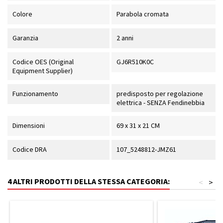
Colore
Parabola cromata
Garanzia
2 anni
Codice OES (Original
GJ6R510K0C
Equipment Supplier)
Funzionamento
predisposto per regolazione
elettrica - SENZA Fendinebbia
Dimensioni
69 x 31 x 21 CM
Codice DRA
107_5248812-JMZ61
4 ALTRI PRODOTTI DELLA STESSA CATEGORIA:
<
>