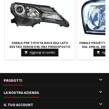
FANALE PER TOYOTA RAV4 2013 LATO
FANALE PROIETTOR
DESTRO XENON D4S-HB3 PREDISPOSTO
DAL 1996 AL 200
PER REGOLAZIONE ELETTRICA PARABOLA
ALOGENO P
Aggiungi al carrello
Aggiu


NERA 8114542570 8114542571
REGOLAZI

PRODOTTI

LA NOSTRA AZIENDA

IL TUO ACCOUNT