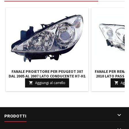
FANALE PROIETTORE PER PEUGEOT 307
FANALE PER RENAU
DAL 2005 AL 2007 LATO CONDUCENTE H7-H1
2010 LATO PASSE
ALOGENO PREDISPOSTO PER
PREDISPOSTO
Aggiungi al carrello
Aggiu


REGOLAZIONE ELETTRICA
ELETTRICA P

PRODOTTI