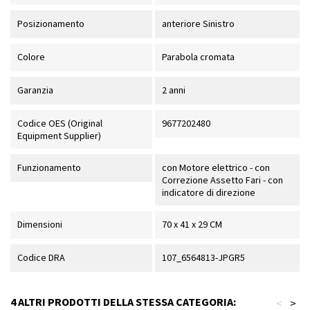
Posizionamento
anteriore Sinistro
Colore
Parabola cromata
Garanzia
2 anni
Codice OES (Original
9677202480
Equipment Supplier)
Funzionamento
con Motore elettrico - con
Correzione Assetto Fari - con
indicatore di direzione
Dimensioni
70 x 41 x 29 CM
Codice DRA
107_6564813-JPGR5
4 ALTRI PRODOTTI DELLA STESSA CATEGORIA:
<
>