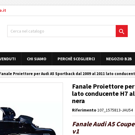
.it

 VENDUTI
CHI SIAMO
PERCHÈ SCEGLIERCI
NEGOZIO B2B
Fanale Proiettore per Audi A5 Sportback dal 2009 al 2011 lato conducen
Fanale Proiettore per
lato conducente H7 al
nera
Riferimento
107_1575813-JAU54
Fanale Audi A5 Coupe 
v1