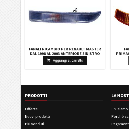
FANALI RICAMBIO PER RENAULT MASTER
FA
DAL 1998 AL 2003 ANTERIORE SINISTRO
PRIMAS
FUMÉ
DESTRO
Aggiungi al carrello

PRODOTTI
LA NOST
Offerte
Chi siamo
Nuovi prodotti
Perchè sc
Più venduti
Pagament