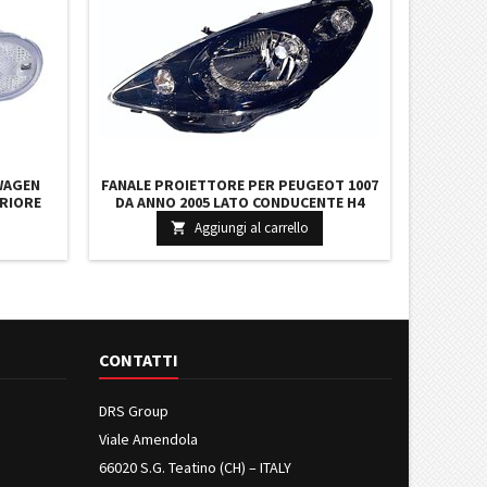
WAGEN
FANALE PROIETTORE PER PEUGEOT 1007
ERIORE
DA ANNO 2005 LATO CONDUCENTE H4
ALOGENO CON MOTORE ELETTRICO
Aggiungi al carrello

PARABOLA NERA
CONTATTI
DRS Group
Viale Amendola
66020 S.G. Teatino (CH) – ITALY