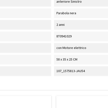
anteriore Sinistro
Parabola nera
2 anni
8T0941029
con Motore elettrico
58 x 35 x 25 CM
107_1575813-JAU54