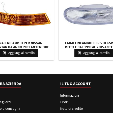
NALI RICAMBIO PER NISSAN
FANALI RICAMBIO PER VOLKS
TAR DA ANNO 2001 ANTERIORE
BEETLE DAL 1998 AL 2005 ANT
 CORPO GIALLO LUCE ARANCIO
SINISTRO LUCE BIANCA
Aggiungi al carrello
Aggiungi al carrello


RA AZIENDA
IL TUO ACCOUNT
Informazioni
eglierci
Ordini
o e consegna
Note di credito