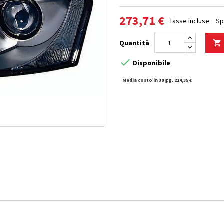
273,71 €
Tasse incluse
Sp
Quantità


Disponibile
Media costo in 30 gg. 224,35 €