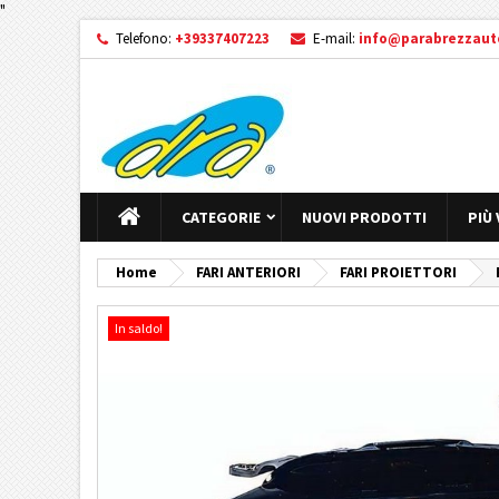
"
Telefono:
+39337407223
E-mail:
info@parabrezzauto
CATEGORIE
NUOVI PRODOTTI
PIÙ
Home
FARI ANTERIORI
FARI PROIETTORI
In saldo!