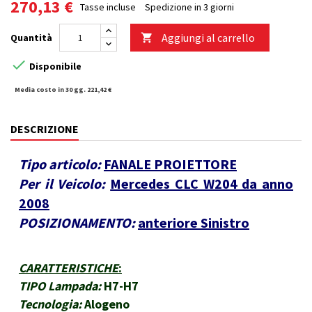
270,13 €
Tasse incluse
Spedizione in 3 giorni
Aggiungi al carrello
Quantità


Disponibile
Media costo in 30 gg. 221,42 €
DESCRIZIONE
Tipo articolo:
FANALE PROIETTORE
Per il Veicolo:
Mercedes CLC W204 da anno
2008
POSIZIONAMENTO:
anteriore Sinistro
CARATTERISTICHE
:
TIPO Lampada:
H7-H7
Tecnologia:
Alogeno