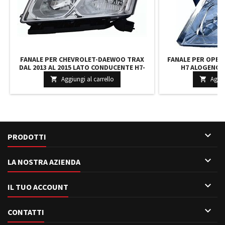
FANALE PER CHEVROLET-DAEWOO TRAX
FANALE PER OPEL 
DAL 2013 AL 2015 LATO CONDUCENTE H7-
H7 ALOGENO 
H1-W21-5W ALOGENO CON MOTORE
REGOLAZIONE ELET
Aggiungi al carrello
Aggiu


ELETTRICO PARABOLA CROMATA
DIREZIONE 9

PRODOTTI

LA NOSTRA AZIENDA

IL TUO ACCOUNT

CONTATTI