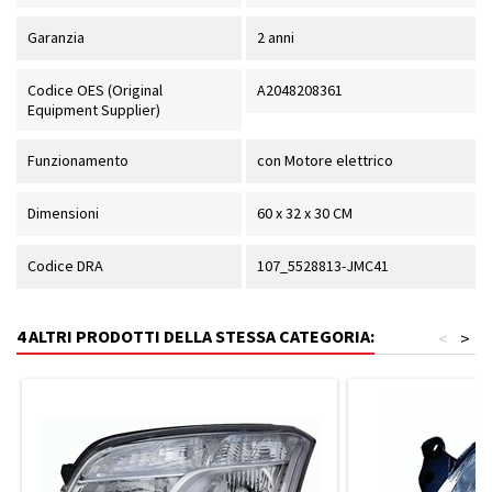
Garanzia
2 anni
Codice OES (Original
A2048208361
Equipment Supplier)
Funzionamento
con Motore elettrico
Dimensioni
60 x 32 x 30 CM
Codice DRA
107_5528813-JMC41
4 ALTRI PRODOTTI DELLA STESSA CATEGORIA:
<
>